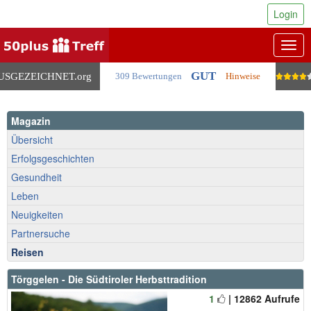
Login
Togg
navig
GUT
USGEZEICHNET
.org
309 Bewertungen
Hinweise
Magazin
Übersicht
Erfolgsgeschichten
Gesundheit
Leben
Neuigkeiten
Partnersuche
Reisen
Törggelen - Die Südtiroler Herbsttradition
1
| 12862 Aufrufe