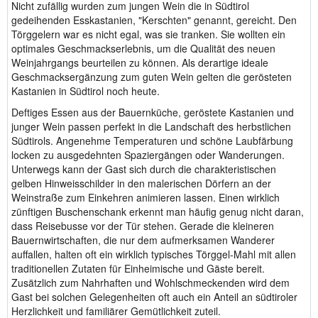
Nicht zufällig wurden zum jungen Wein die in Südtirol
gedeihenden Esskastanien, "Kerschten" genannt, gereicht. Den
Törggelern war es nicht egal, was sie tranken. Sie wollten ein
optimales Geschmackserlebnis, um die Qualität des neuen
Weinjahrgangs beurteilen zu können. Als derartige ideale
Geschmacksergänzung zum guten Wein gelten die gerösteten
Kastanien in Südtirol noch heute.
Deftiges Essen aus der Bauernküche, geröstete Kastanien und
junger Wein passen perfekt in die Landschaft des herbstlichen
Südtirols. Angenehme Temperaturen und schöne Laubfärbung
locken zu ausgedehnten Spaziergängen oder Wanderungen.
Unterwegs kann der Gast sich durch die charakteristischen
gelben Hinweisschilder in den malerischen Dörfern an der
Weinstraße zum Einkehren animieren lassen. Einen wirklich
zünftigen Buschenschank erkennt man häufig genug nicht daran,
dass Reisebusse vor der Tür stehen. Gerade die kleineren
Bauernwirtschaften, die nur dem aufmerksamen Wanderer
auffallen, halten oft ein wirklich typisches Törggel-Mahl mit allen
traditionellen Zutaten für Einheimische und Gäste bereit.
Zusätzlich zum Nahrhaften und Wohlschmeckenden wird dem
Gast bei solchen Gelegenheiten oft auch ein Anteil an südtiroler
Herzlichkeit und familiärer Gemütlichkeit zuteil.