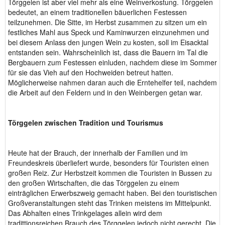
Törggelen ist aber viel mehr als eine Weinverkostung. Törggelen
bedeutet, an einem traditionellen bäuerlichen Festessen
teilzunehmen. Die Sitte, im Herbst zusammen zu sitzen um ein
festliches Mahl aus Speck und Kaminwurzen einzunehmen und
bei diesem Anlass den jungen Wein zu kosten, soll im Eisacktal
entstanden sein. Wahrscheinlich ist, dass die Bauern im Tal die
Bergbauern zum Festessen einluden, nachdem diese im Sommer
für sie das Vieh auf den Hochweiden betreut hatten.
Möglicherweise nahmen daran auch die Erntehelfer teil, nachdem
die Arbeit auf den Feldern und in den Weinbergen getan war.
Törggelen zwischen Tradition und Tourismus
Heute hat der Brauch, der innerhalb der Familien und im
Freundeskreis überliefert wurde, besonders für Touristen einen
großen Reiz. Zur Herbstzeit kommen die Touristen in Bussen zu
den großen Wirtschaften, die das Törggelen zu einem
einträglichen Erwerbszweig gemacht haben. Bei den touristischen
Großveranstaltungen steht das Trinken meistens im Mittelpunkt.
Das Abhalten eines Trinkgelages allein wird dem
tradittionsreichen Brauch des Törggelen jedoch nicht gerecht. Die