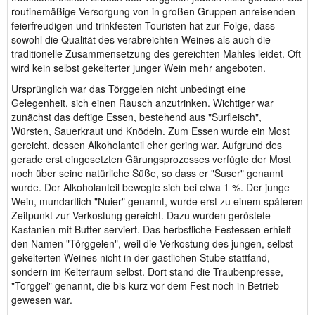
routinemäßige Versorgung von in großen Gruppen anreisenden
feierfreudigen und trinkfesten Touristen hat zur Folge, dass
sowohl die Qualität des verabreichten Weines als auch die
traditionelle Zusammensetzung des gereichten Mahles leidet. Oft
wird kein selbst gekelterter junger Wein mehr angeboten.
Ursprünglich war das Törggelen nicht unbedingt eine
Gelegenheit, sich einen Rausch anzutrinken. Wichtiger war
zunächst das deftige Essen, bestehend aus "Surfleisch",
Würsten, Sauerkraut und Knödeln. Zum Essen wurde ein Most
gereicht, dessen Alkoholanteil eher gering war. Aufgrund des
gerade erst eingesetzten Gärungsprozesses verfügte der Most
noch über seine natürliche Süße, so dass er "Suser" genannt
wurde. Der Alkoholanteil bewegte sich bei etwa 1 %. Der junge
Wein, mundartlich "Nuier" genannt, wurde erst zu einem späteren
Zeitpunkt zur Verkostung gereicht. Dazu wurden geröstete
Kastanien mit Butter serviert. Das herbstliche Festessen erhielt
den Namen "Törggelen", weil die Verkostung des jungen, selbst
gekelterten Weines nicht in der gastlichen Stube stattfand,
sondern im Kelterraum selbst. Dort stand die Traubenpresse,
"Torggel" genannt, die bis kurz vor dem Fest noch in Betrieb
gewesen war.