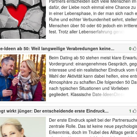
Partners entscheiden sich viele Menschen im 
dafür, der Liebe noch einmal eine Chance z
in einer Lebensphase, in der man sich nach 
Ruhe und echter Verbundenheit sehnt, stellen
Menschen über 50 oder 60 jedoch ein irritie
fest. Trotz aller Lebenserfahrung geraten si
an ähnliche „problematische“ Partner.Unau
Beziehungen, emotional unerreichbare Mens
e-Ideen ab 50: Weil langweilige Verabredungen keine...
0
dominante oder vereinnahmende Persönlichkei
oder wenig verbindlic...
Beim Dating ab 50 stehen meist klare Erwart
Vordergrund: einangenehmes Gespräch, geg
Interesse und ein realistischer Eindruck vom
Wahl der Aktivität kann dabei helfen, eine en
Atmosphäre zu schaffen.Die folgenden 50 Da
nach typischen Situationen und Vorlieben
gegliedert. Klassische Date-IdeenDiese Opti
unkompliziert und bieten gute
Gesprächsmöglichkeiten:Café-DateSpazierg
gt wirkt jünger: Der entscheidende erste Eindruck...
1
ParkGemeinsames AbendessenEis essen
gehenFrühstücken gehenWeinbarPicknickSp
Der erste Eindruck spielt bei der Partnersuch
WasserWochenmark...
zentrale Rolle. Das ist keine neue psychologi
Erkenntnis, doch im Trubel des Alltags gerät