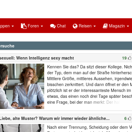
uppen
Foren
Chat
Reisen
Magazin
ersuche
sexuell: Wenn Intelligenz sexy macht
19
Kennen Sie das? Da sitzt dieser Kollege. Nicht 
der Typ, dem man auf der Straße hinterhers
Mittlere Größe, mittleres Aussehen, irgendwi
bisschen zerknittert. Und dann öffnet er den
plötzlich ist er der interessanteste Mensch i
etwas, das einen noch drei Tage später beschäf
eine Frage, bei der man merkt: Der hat wirkli
nachgedacht. Und irgendwann, fast unmerklic
ihn attraktiv.Oder das Gegenteil: Die Frau vo
Liebe, alte Muster? Warum wir immer wieder ähnliche...
6
kennengelernt über ein Pa...
Nach einer Trennung, Scheidung oder dem Ve