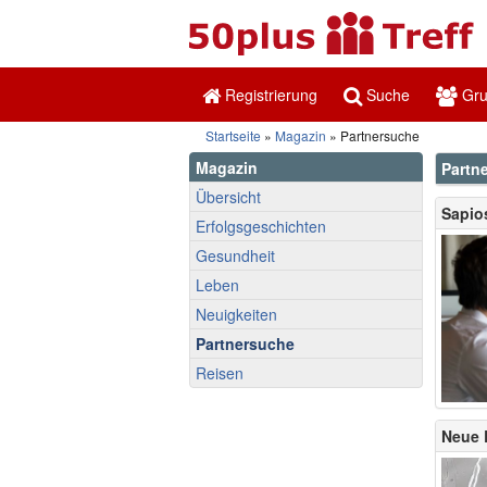
Registrierung
Suche
Gr
Startseite
»
Magazin
» Partnersuche
Magazin
Partn
Übersicht
Sapio
Erfolgsgeschichten
Gesundheit
Leben
Neuigkeiten
Partnersuche
Reisen
Neue 