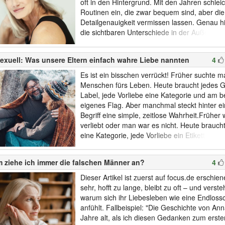
oft in den Hintergrund. Mit den Jahren schlei
Routinen ein, die zwar bequem sind, aber die
Detailgenauigkeit vermissen lassen. Genau h
die sichtbaren Unterschiede in der Außenwi
Menschen wirken mit 60 Jahren präsent, vital
wie jemand, der zehn Jahre jünger ist. Ande
exuell: Was unsere Eltern einfach wahre Liebe nannten
4
wirken deutlich älter, als es ihr Geburtsdatu
ließe. Der Grund...
Es ist ein bisschen verrückt! Früher suchte 
Menschen fürs Leben. Heute braucht jedes G
Label, jede Vorliebe eine Kategorie und am b
eigenes Flag. Aber manchmal steckt hinter e
Begriff eine simple, zeitlose Wahrheit.Früher
verliebt oder man war es nicht. Heute brauch
eine Kategorie, jede Vorliebe ein Etikett und
ein eigenes Flag. Sapiosexuell, graysexuell, p
demisexuell – wer heute durch Dating Apps scr
 ziehe ich immer die falschen Männer an?
4
ein aktuelles Glossar. Irgendwo zwisch...
Dieser Artikel ist zuerst auf focus.de erschien
sehr, hofft zu lange, bleibt zu oft – und verste
warum sich ihr Liebesleben wie eine Endlossc
anfühlt. Fallbeispiel: "Die Geschichte von Ann
Jahre alt, als ich diesen Gedanken zum erste