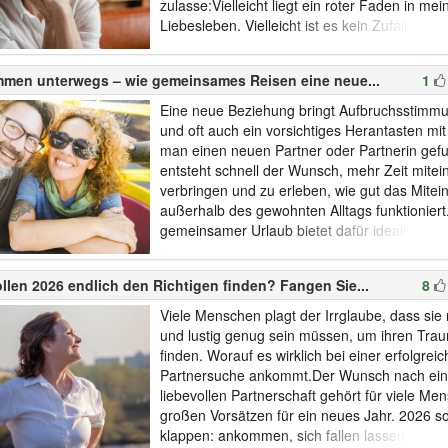
zulasse:Vielleicht liegt ein roter Faden in me
Liebesleben. Vielleicht ist es kein Zufall. Ich
nicht im Drama, sondern eher leise, fast nüch
glaube, ich hatte noch nie eine wirklich gute
men unterwegs – wie gemeinsames Reisen eine neue...
1
Beziehung.“Dabei bin ich kein Mensch, ...
Eine neue Beziehung bringt Aufbruchsstimmu
und oft auch ein vorsichtiges Herantasten mi
man einen neuen Partner oder Partnerin gef
entsteht schnell der Wunsch, mehr Zeit mitei
verbringen und zu erleben, wie gut das Mite
außerhalb des gewohnten Alltags funktioniert
gemeinsamer Urlaub bietet dafür ideale Vor
Er schafft einen geschützten Raum, in dem 
kann, ohne dass Verpflichtungen und Routine
llen 2026 endlich den Richtigen finden? Fangen Sie...
8
dazwischenfunken. Besonders in einer späte
Lebensphase kann gemeinsames Reis...
Viele Menschen plagt der Irrglaube, dass sie 
und lustig genug sein müssen, um ihren Tra
finden. Worauf es wirklich bei einer erfolgrei
Partnersuche ankommt.Der Wunsch nach eine
liebevollen Partnerschaft gehört für viele M
großen Vorsätzen für ein neues Jahr. 2026 sol
klappen: ankommen, sich fallen lassen, ges