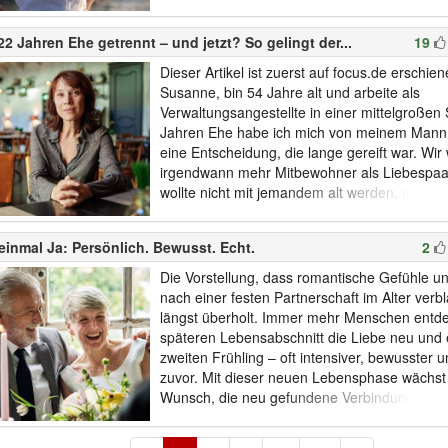
Doch je stärker dieser Wunsch wird, desto größ
Versuchung, sich selbst zu optimieren. Besse
2 Jahren Ehe getrennt – und jetzt? So gelingt der...
19
gelassener reagieren, souverän...
Dieser Artikel ist zuerst auf focus.de erschie
Susanne, bin 54 Jahre alt und arbeite als
Verwaltungsangestellte in einer mittelgroßen
Jahren Ehe habe ich mich von meinem Mann 
eine Entscheidung, die lange gereift war. Wi
irgendwann mehr Mitbewohner als Liebespaar
wollte nicht mit jemandem alt werden, mit dem
nichts mehr teile, außer das Haus.Die erste
der Trennung waren schwer. Das Alleinsein e
einmal Ja: Persönlich. Bewusst. Echt.
2
ungewohnt, fast bedrohlich. Plötzlich war da di
Niemand, der a...
Die Vorstellung, dass romantische Gefühle 
nach einer festen Partnerschaft im Alter verbl
längst überholt. Immer mehr Menschen entd
späteren Lebensabschnitt die Liebe neu und 
zweiten Frühling – oft intensiver, bewusster un
zuvor. Mit dieser neuen Lebensphase wächst
Wunsch, die neu gefundene Verbindung mit e
zu besiegeln. Doch wie gestaltet sich eine Tr
der klassischen Ersthochzeit? Welche Wünsc