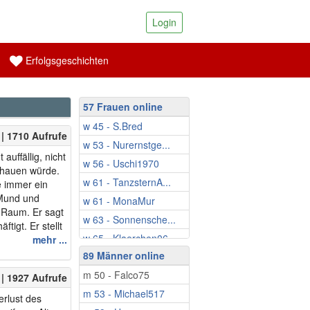
Login
Erfolgsgeschichten
57 Frauen online
w 45 - S.Bred
| 1710 Aufrufe
w 53 - Nurernstge...
auffällig, nicht
w 56 - Uschi1970
chauen würde.
w 61 - TanzsternA...
e immer ein
 Mund und
w 61 - MonaMur
m Raum. Er sagt
w 63 - Sonnensche...
tigt. Er stellt
w 65 - Klaerchen06
ch
mehr ...
h, findet man
89 Männer online
w 65 - Ina808
m ersten Date,
m 50 - Falco75
w 65 - Irmgard1961
| 1927 Aufrufe
m 53 - Michael517
w 65 - Gina61
rlust des