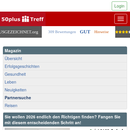
Login
Togg
navig
GUT
USGEZEICHNET
.org
309 Bewertungen
Hinweise
Magazin
Übersicht
Erfolgsgeschichten
Gesundheit
Leben
Neuigkeiten
Partnersuche
Reisen
Sie wollen 2026 endlich den Richtigen finden? Fangen Sie
mit diesem entscheidenden Schritt an!