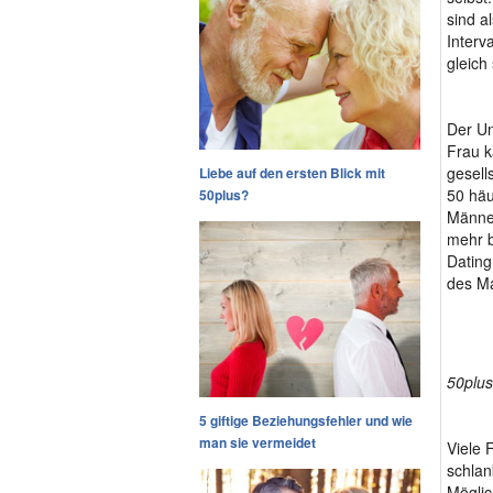
sind a
Interv
gleich 
Der Un
Frau k
gesell
Liebe auf den ersten Blick mit
50 häu
50plus?
Männer
mehr b
Dating
des Ma
50plus
5 giftige Beziehungsfehler und wie
man sie vermeidet
Viele 
schlan
Möglic