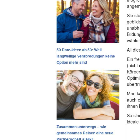
angeme
Sie st
gebild
unabhä
Bildun
wähler
All di
50 Date-Ideen ab 50: Weil
langweilige Verabredungen keine
Ein fr
Option mehr sind
(nicht
Körper
Optimi
übertr
Man ka
auch e
ihnen 
So sin
ideale
Zusammen unterwegs – wie
gemeinsames Reisen eine neue
Partnerschaft stärkt