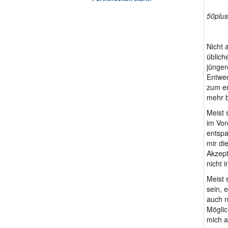
50plus-
Nicht 
üblich
jünger
Entwed
zum er
mehr b
Meist 
im Vor
entspa
mir di
Akzept
nicht 
Meist 
sein, 
auch n
Möglic
mich a