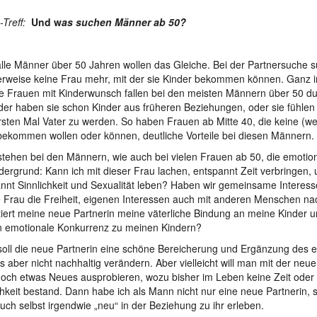
Treff:
Und w
as suchen Männer ab 50?
alle Männer über 50 Jahren wollen das Gleiche. Bei der Partnersuche 
erweise keine Frau mehr, mit der sie Kinder bekommen können. Ganz i
e Frauen mit Kinderwunsch fallen bei den meisten Männern über 50 du
er haben sie schon Kinder aus früheren Beziehungen, oder sie fühlen 
sten Mal Vater zu werden. So haben Frauen ab Mitte 40, die keine (we
ekommen wollen oder können, deutliche Vorteile bei diesen Männern.
stehen bei den Männern, wie auch bei vielen Frauen ab 50, die emotion
dergrund: Kann ich mit dieser Frau lachen, entspannt Zeit verbringen,
nnt Sinnlichkeit und Sexualität leben? Haben wir gemeinsame Interess
e Frau die Freiheit, eigenen Interessen auch mit anderen Menschen n
iert meine neue Partnerin meine väterliche Bindung an meine Kinder und
in emotionale Konkurrenz zu meinen Kindern?
soll die neue Partnerin eine schöne Bereicherung und Ergänzung des
es aber nicht nachhaltig verändern. Aber vielleicht will man mit der neu
och etwas Neues ausprobieren, wozu bisher im Leben keine Zeit oder
hkeit bestand. Dann habe ich als Mann nicht nur eine neue Partnerin,
uch selbst irgendwie „neu“ in der Beziehung zu ihr erleben.