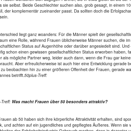
ls sie selbst. Beide Geschlechter suchen also, grob gesagt, in einem 1
all, der komplementär zueinander passt. Da sollten doch die Erfolgscha
sein.
terschied liegt ganz woanders: Für die Männer spielt der gesellschaftli
aum eine Rolle, während Frauen üblicherweise Männer suchen, die im
schaftlichen Status auf Augenhöhe oder darüber angesiedelt sind. Und
fig schon einen gewissen gesellschaftlichen Status erworben haben, fal
 als mögliche Partner weg, leider auch dann, wenn die Frau gar keine
raucht. Aber erfreulicherweise ist auch hier eine Entwicklung gerade b
 zu beobachten hin zu einer größeren Offenheit der Frauen, gerade w
nnes betrifft.
50plus-Treff:
-Treff:
Was macht Frauen über 50 besonders attraktiv?
Frauen ab 50 haben sich ihre körperliche Attraktivität erhalten, sind spor
k, und achten auf ein jugendliches und gepflegtes Äußeres. Wenn sie 
hkeiten der Schönheitsindustrie Gebrauch machen, dann in dezenter 