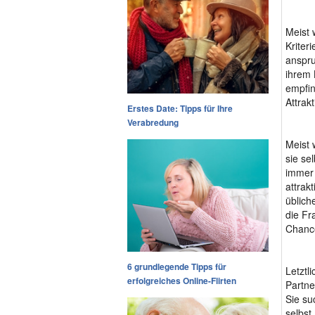
Meist 
Kriter
anspru
ihrem 
empfin
Attrak
Erstes Date: Tipps für Ihre
Verabredung
Meist 
sie se
immer 
attrak
üblich
die Fr
Chance
6 grundlegende Tipps für
Letztl
erfolgreiches Online-Flirten
Partne
Sie su
selbst