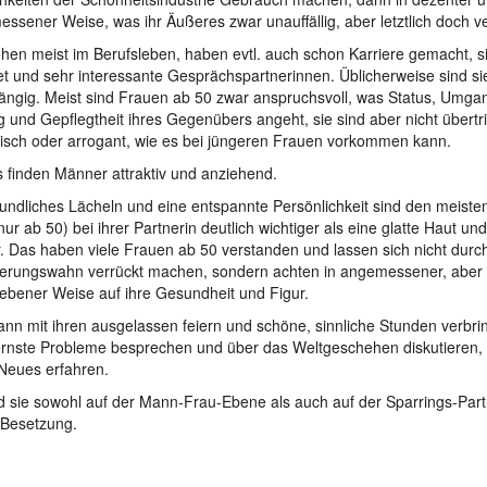
ssener Weise, was ihr Äußeres zwar unauffällig, aber letztlich doch ve
ehen meist im Berufsleben, haben evtl. auch schon Karriere gemacht, sin
et und sehr interessante Gesprächspartnerinnen. Üblicherweise sind sie 
ngig. Meist sind Frauen ab 50 zwar anspruchsvoll, was Status, Umga
g und Gepflegtheit ihres Gegenübers angeht, sie sind aber nicht übertr
isch oder arrogant, wie es bei jüngeren Frauen vorkommen kann.
es finden Männer attraktiv und anziehend.
eundliches Lächeln und eine entspannte Persönlichkeit sind den meist
 nur ab 50) bei ihrer Partnerin deutlich wichtiger als eine glatte Haut und
. Das haben viele Frauen ab 50 verstanden und lassen sich nicht durc
erungswahn verrückt machen, sondern achten in angemessener, aber 
iebener Weise auf ihre Gesundheit und Figur.
nn mit ihren ausgelassen feiern und schöne, sinnliche Stunden verbri
rnste Probleme besprechen und über das Weltgeschehen diskutieren,
Neues erfahren.
d sie sowohl auf der Mann-Frau-Ebene als auch auf der Sparrings-Par
 Besetzung.