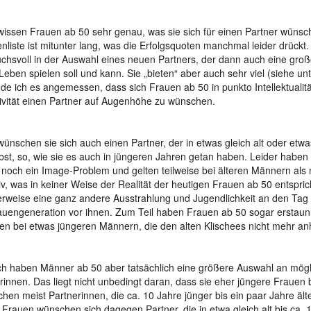
wissen Frauen ab 50 sehr genau, was sie sich für einen Partner wünsc
ienliste ist mitunter lang, was die Erfolgsquoten manchmal leider drückt.
chsvoll in der Auswahl eines neuen Partners, der dann auch eine große
Leben spielen soll und kann. Sie „bieten“ aber auch sehr viel (siehe un
de ich es angemessen, dass sich Frauen ab 50 in punkto Intellektualit
tivität einen Partner auf Augenhöhe zu wünschen.
wünschen sie sich auch einen Partner, der in etwas gleich alt oder etwas 
lbst, so, wie sie es auch in jüngeren Jahren getan haben. Leider habe
noch ein Image-Problem und gelten teilweise bei älteren Männern als 
tiv, was in keiner Weise der Realität der heutigen Frauen ab 50 entsprich
erweise eine ganz andere Ausstrahlung und Jugendlichkeit an den Tag 
auengeneration vor ihnen. Zum Teil haben Frauen ab 50 sogar erstaunl
n bei etwas jüngeren Männern, die den alten Klischees nicht mehr a
ich haben Männer ab 50 aber tatsächlich eine größere Auswahl an mög
rinnen. Das liegt nicht unbedingt daran, dass sie eher jüngere Frauen
chen meist Partnerinnen, die ca. 10 Jahre jünger bis ein paar Jahre älte
. Frauen wünschen sich dagegen Partner, die in etwa gleich alt bis ca. 1