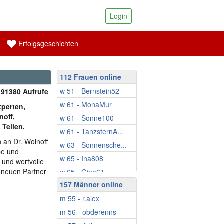
Login
Erfolgsgeschichten
112 Frauen online
w 51 - Bernstein52
| 91380 Aufrufe
w 61 - MonaMur
perten,
noff,
w 61 - Sonne100
 Teilen.
w 61 - TanzsternA...
 an Dr. Woinoff
w 63 - Sonnensche...
be und
w 65 - Ina808
 und wertvolle
m neuen Partner
w 65 - Gina61
157 Männer online
w 67 - Gabriella1
m 55 - r.alex
w 68 - Wanderschn...
m 56 - obderenns
w 68 - Burgmaus
?