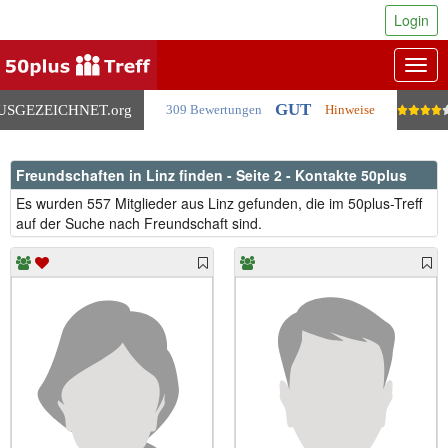
Login
Togg
navig
GUT
USGEZEICHNET
.org
309 Bewertungen
Hinweise
Freundschaften in Linz finden - Seite 2 - Kontakte 50plus
Es wurden 557 Mitglieder aus Linz gefunden, die im 50plus-Treff
auf der Suche nach Freundschaft sind.