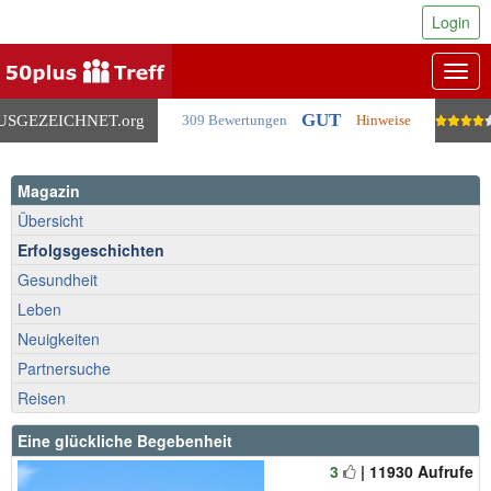
Login
Togg
navig
GUT
USGEZEICHNET
.org
309 Bewertungen
Hinweise
Magazin
Übersicht
Erfolgsgeschichten
Gesundheit
Leben
Neuigkeiten
Partnersuche
Reisen
Eine glückliche Begebenheit
3
| 11930 Aufrufe