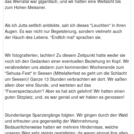
das Werratal war gigantisch, und wir hatten eine Weitsicht bis
zum Hohen Meissner.
Als ich Jutta seitlich anblickte, sah ich dieses "Leuchten" in ihren
Augen. Es war nicht nur Begeisterung, sondern vielmehr auch
der Hauch des Lebens. "Endlich mal" sprachen sie.
Wir fotografierten, lachten! Zu diesem Zeitpunkt hatte weder sie
noch ich den Gedanken einer eventuellen Beziehung im Kopf. Wir
verabredeten uns alsdann zum kommenden Wochenende zum
"Sehusa-Fest" in Seesen (Mittelalterfest es geht um die Schlacht
um Seesen)! Ganze 13 Stunden verbrachten wir dort. Wir saßen
allein über eine Stunde, und warteten auf das
"Feuerspectaculum"! Aber es hat sich gelohnt! Wir hatten einen
guten Sitzplatz, und, es war genial und wir haben es genossen!
Stundenlange Sparziergänge folgten. Wir gingen durch den Wald
und erfreuten uns gegenseitig der Wahrnehmung.
Bedauerlicherweise hatten wir mehrere Hindernisse, welche
unseren Weg sehr steinig gestalteten: da waren einmal ihre alten