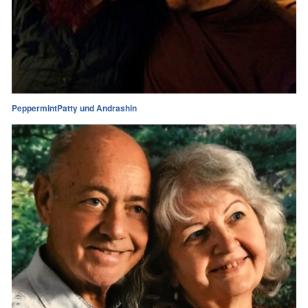
PeppermintPatty und Andrashin