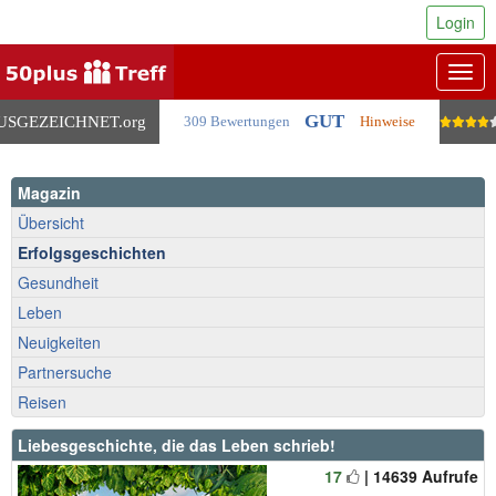
Login
Togg
navig
GUT
USGEZEICHNET
.org
309 Bewertungen
Hinweise
Magazin
Übersicht
Erfolgsgeschichten
Gesundheit
Leben
Neuigkeiten
Partnersuche
Reisen
Liebesgeschichte, die das Leben schrieb!
17
| 14639 Aufrufe