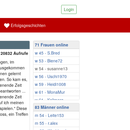
Login
Erfolgsgeschichten
71 Frauen online
w 45 - S.Bred
| 20832 Aufrufe
w 53 - Biene72
ngen, im
 Rausgekommen
w 54 - susanne13
nnen gelernt
w 56 - Uschi1970
ten. So kam es,
w 59 - Heidi1008
henende Zeit
eantworten ...
w 61 - MonaMur
enende Zeit
w 61 - Kalimera
uf ich meinen
83 Männer online
w 63 - Sonnensche...
spielen." Diese
oss, ein Treffen
m 54 - Leite153
w 65 - Ina808
m 55 - r.alex
w 66 - Sonnenblume24