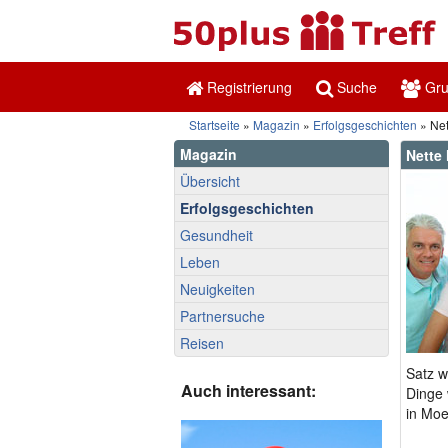
Registrierung
Suche
Gr
Startseite
»
Magazin
»
Erfolgsgeschichten
» Net
Magazin
Nette
Übersicht
Erfolgsgeschichten
Gesundheit
Leben
Neuigkeiten
Partnersuche
Reisen
Satz w
Auch interessant:
Dinge 
in Moe