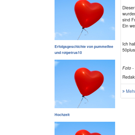
Dieser
wurden
sind F
Ein we
Ich ha
Erfolgsgeschichte von pummelfee
50plus-
und rotpetrus10
Foto -
Redakt
Mehr
Hochzeit