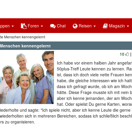
uppen
Foren
Chat
Reisen
Magazin
te Menschen kennengelernt
 Menschen kennengelernt
10
Ich habe vor einem halben Jahr angefa
50plus-Treff Leute kennen zu lernen.
ist, dass ich doch viele nette Frauen ke
habe, die gleiche Interessen wie ich hat
dass ich gefragt wurde, ob ich am Woc
hätte. Diese Frage musste ich mit nein b
aber ich kenne jemanden, der am Woch
hat. Oder spielst Du gerne Karten, wora
iederholte und sagte: "Ich spiele nicht, aber ich kenne Leute die gerne 
wiederholten sich in mehreren Bereichen, sodass ich schließlich beschl
rs zu organisieren.