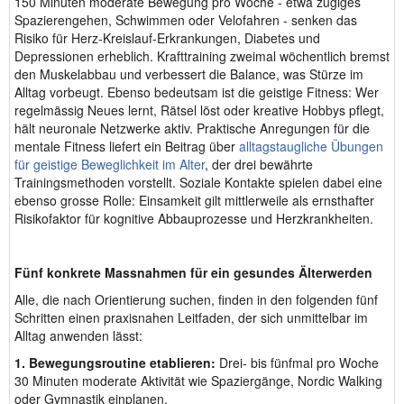
150 Minuten moderate Bewegung pro Woche - etwa zügiges
Spazierengehen, Schwimmen oder Velofahren - senken das
Risiko für Herz-Kreislauf-Erkrankungen, Diabetes und
Depressionen erheblich. Krafttraining zweimal wöchentlich bremst
den Muskelabbau und verbessert die Balance, was Stürze im
Alltag vorbeugt. Ebenso bedeutsam ist die geistige Fitness: Wer
regelmässig Neues lernt, Rätsel löst oder kreative Hobbys pflegt,
hält neuronale Netzwerke aktiv. Praktische Anregungen für die
mentale Fitness liefert ein Beitrag über
alltagstaugliche Übungen
für geistige Beweglichkeit im Alter
, der drei bewährte
Trainingsmethoden vorstellt. Soziale Kontakte spielen dabei eine
ebenso grosse Rolle: Einsamkeit gilt mittlerweile als ernsthafter
Risikofaktor für kognitive Abbauprozesse und Herzkrankheiten.
Fünf konkrete Massnahmen für ein gesundes Älterwerden
Alle, die nach Orientierung suchen, finden in den folgenden fünf
Schritten einen praxisnahen Leitfaden, der sich unmittelbar im
Alltag anwenden lässt:
1. Bewegungsroutine etablieren:
Drei- bis fünfmal pro Woche
30 Minuten moderate Aktivität wie Spaziergänge, Nordic Walking
oder Gymnastik einplanen.