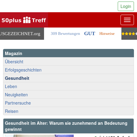
Login
Togg
navig
GUT
USGEZEICHNET
.org
309 Bewertungen
Hinweise
Magazin
Übersicht
Erfolgsgeschichten
Gesundheit
Leben
Neuigkeiten
Partnersuche
Reisen
Gesundheit im Alter: Warum sie zunehmend an Bedeutung
gewinnt