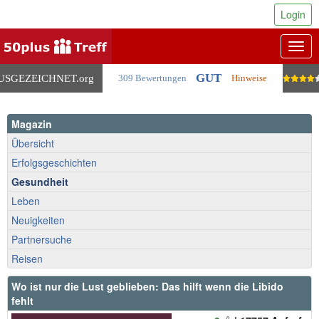
Login
Togg
navig
GUT
USGEZEICHNET
.org
309 Bewertungen
Hinweise
Magazin
Übersicht
Erfolgsgeschichten
Gesundheit
Leben
Neuigkeiten
Partnersuche
Reisen
Wo ist nur die Lust geblieben: Das hilft wenn die Libido
fehlt