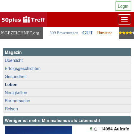
Login
Togg
navig
GUT
USGEZEICHNET
.org
309 Bewertungen
Hinweise
Magazin
Übersicht
Erfolgsgeschichten
Gesundheit
Leben
Neuigkeiten
Partnersuche
Reisen
Weniger ist mehr: Minimalismus als Lebensstil
5
| 14054 Aufrufe