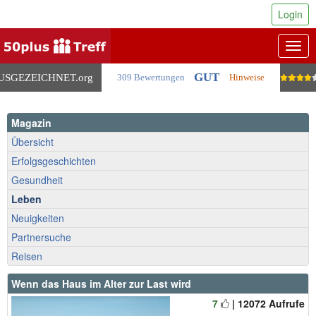
Login
Togg
navig
GUT
USGEZEICHNET
.org
309 Bewertungen
Hinweise
Magazin
Übersicht
Erfolgsgeschichten
Gesundheit
Leben
Neuigkeiten
Partnersuche
Reisen
Wenn das Haus im Alter zur Last wird
7
| 12072 Aufrufe