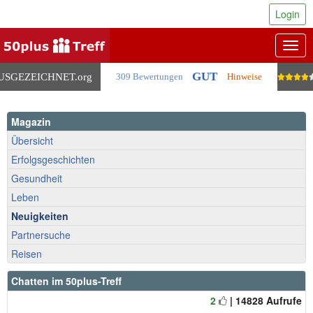
Login
Togg
navig
GUT
USGEZEICHNET
.org
309 Bewertungen
Hinweise
Magazin
Übersicht
Erfolgsgeschichten
Gesundheit
Leben
Neuigkeiten
Partnersuche
Reisen
Chatten im 50plus-Treff
2
| 14828 Aufrufe