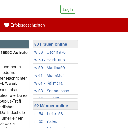
Login
Erfolgsgeschichten
80 Frauen online
w 56 - Uschi1970
| 15993 Aufrufe
w 59 - Heidi1008
t und heute
w 59 - Martina99
e moderne
w 61 - MonaMur
ner Nachrichten
w 61 - Kalimera
el-E-Mail-
eads, also
w 63 - Sonnensche...
ufes, wie Du es
w 65 - Ina808
50plus-Treff
92 Männer online
w 65 - Gina61
iedlichen
Du findest die
m 54 - Leite153
w 66 - Sonnenblume24
 unter einem
m 55 - r.alex
w 67 - Silvie58
 schwer zu