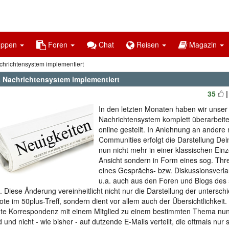
uppen
Foren
Chat
Reisen
Magazin
hrichtensystem implementiert
 Nachrichtensystem implementiert
35
In den letzten Monaten haben wir unser
Nachrichtensystem komplett überarbeite
online gestellt. In Anlehnung an ander
Communities erfolgt die Darstellung Dei
nun nicht mehr in einer klassischen Einz
Ansicht sondern in Form eines sog. Thr
eines Gesprächs- bzw. Diskussionsverla
u.a. auch aus den Foren und Blogs des 
. Diese Änderung vereinheitlicht nicht nur die Darstellung der untersch
te im 50plus-Treff, sondern dient vor allem auch der Übersichtlichkeit. 
e Korrespondenz mit einem Mitglied zu einem bestimmten Thema nun
 und nicht - wie bisher - auf dutzende E-Mails verteilt, die oftmals nur