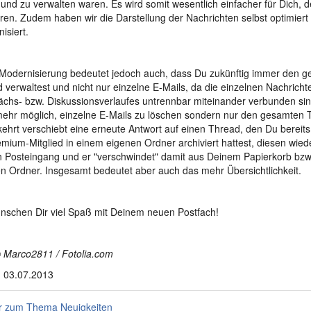
 und zu verwalten waren. Es wird somit wesentlich einfacher für Dich, 
en. Zudem haben wir die Darstellung der Nachrichten selbst optimiert
isiert.
Modernisierung bedeutet jedoch auch, dass Du zukünftig immer den 
 verwaltest und nicht nur einzelne E-Mails, da die einzelnen Nachricht
chs- bzw. Diskussionsverlaufes untrennbar miteinander verbunden sind
mehr möglich, einzelne E-Mails zu löschen sondern nur den gesamten 
hrt verschiebt eine erneute Antwort auf einen Thread, den Du bereits
emium-Mitglied in einem eigenen Ordner archiviert hattest, diesen wied
 Posteingang und er "verschwindet" damit aus Deinem Papierkorb bz
n Ordner. Insgesamt bedeutet aber auch das mehr Übersichtlichkeit.
nschen Dir viel Spaß mit Deinem neuen Postfach!
 Marco2811 / Fotolia.com
 03.07.2013
 zum Thema Neuigkeiten