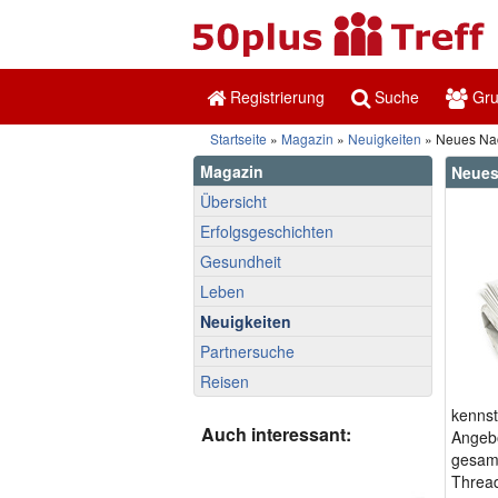
Registrierung
Suche
Gr
Startseite
»
Magazin
»
Neuigkeiten
» Neues Nac
Magazin
Neues
Übersicht
Erfolgsgeschichten
Gesundheit
Leben
Neuigkeiten
Partnersuche
Reisen
kennst
Auch interessant:
Angebo
gesamt
Thread