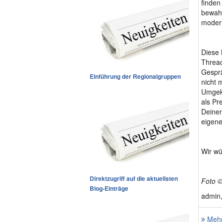
finden
bewahr
modern
Diese 
Thread
Gesprä
Einführung der Regionalgruppen
nicht 
Umgeke
als Pr
Deinen
eigene
Wir wü
Direktzugriff auf die aktuellsten
Foto ©
Blog-Einträge
admin,
Mehr