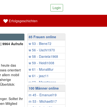
Login
Erfolgsgeschichten
85 Frauen online
w 53 - Biene72
| 9964 Aufrufe
w 56 - Uschi1970
w 58 - Daniela1968
w 59 - Heidi1008
r heute das
w 61 - MonaMur
ses orientiert
 allem mobil
w 61 - jasz11
isherige
w 62 - Margitanna
Überblick:
100 Männer online
w 63 - Sonnensche...
m 45 - Emanuel19
w 65 - Ina808
er. Solltet Ihr
m 53 - Michael517
w 65 - Klaerchen06
en Mitglied