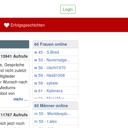
Login
Erfolgsgeschichten
66 Frauen online
w 45 - S.Bred
| 13941 Aufrufe
w 53 - Nurernstge...
us, Gespräche
w 56 - Uschi1970
 nicht zuletzt
w 59 - Heidi1008
tglieder
der Wunsch nach
w 59 - sybsie
 Mediums
w 61 - Kalimera
gebot von
w 61 - MonaMur
" ergänzt, um
mehr ...
naustausch und
85 Männer online
w 63 - Sonnensche...
alb des
m 55 - Worldexplo...
w 67 - Silvie58
| 11767 Aufrufe
m 55 - r.alex
w 67 - Gabriella1
ich jetzt noch