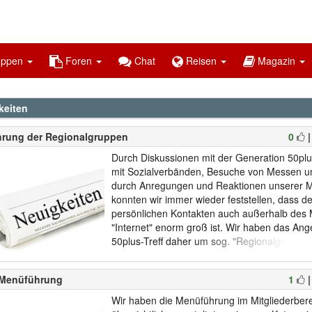
uppen
Foren
Chat
Reisen
Magazin
keiten
hrung der Regionalgruppen
0
Durch Diskussionen mit der Generation 50pl
mit Sozialverbänden, Besuche von Messen und
durch Anregungen und Reaktionen unserer Mi
konnten wir immer wieder feststellen, dass 
persönlichen Kontakten auch außerhalb des
"Internet" enorm groß ist. Wir haben das An
50plus-Treff daher um sog. "Regionalgruppen
unseren Mitgliedern ein Forum für Interesse
gemeinsame Freizeitgestaltung auch außerh
Menüführung
1
Internets zu bieten. Wer Tipps aus se...
Wir haben die Menüführung im Mitgliederbere