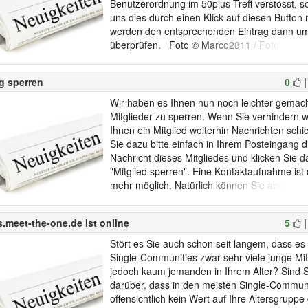
Benutzerordnung im 50plus-Treff verstösst, s
uns dies durch einen Klick auf diesen Button
werden den entsprechenden Eintrag dann 
überprüfen. Foto © Marco2811 / Fotolia.com
g sperren
0
Wir haben es Ihnen nun noch leichter gemac
Mitglieder zu sperren. Wenn Sie verhindern w
Ihnen ein Mitglied weiterhin Nachrichten schic
Sie dazu bitte einfach in Ihrem Posteingang di
Nachricht dieses Mitgliedes und klicken Sie d
"Mitglied sperren". Eine Kontaktaufnahme ist
mehr möglich. Natürlich können Sie aber auc
unter "Einstellungen" manuell einzelne User
bzw. die Sperrung wieder aufheben. Foto ©
.meet-the-one.de ist online
5
Fotolia.com...
Stört es Sie auch schon seit langem, dass es
Single-Communities zwar sehr viele junge Mit
jedoch kaum jemanden in Ihrem Alter? Sind S
darüber, dass in den meisten Single-Commun
offensichtlich kein Wert auf Ihre Altersgruppe