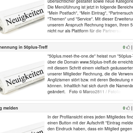
übersichtlicher gestaltet sowie neue Kategorie
Die Menüführung ist jetzt in folgende Bereich
"Mein Postfach", "Mein Eintrag", "Partnersuch
"Themen" und "Service". Mit dieser Erweiteru
unserem Anspruch Rechnung tragen, Ihren 50
nicht nur als Plattform für die Partnersuche zu
sondern vor allem auch eine Möglichkeit zu
Bekanntschaften, zur gemeinsamen Freizeitg.
ennung in 50plus-Treff
0
"50plus.meet-the-one.de" heisst nun "50plus-T
über die Domain www.50plus-treff.de erreichb
mit diesem Schritt einem vielfach geäussert
unserer Mitglieder Rechnung, die die Verwe
Anglizismen stört bzw. mit deren Bedeutung 
können. Inhaltlich hat sich durch die Namenä
geändert. Foto © Marco2811 / Fotolia.com..
ag melden
0
In der Profilansicht eines jeden Mitgliedes fi
einen Button mit der Aufschrift "Eintrag melde
den Eindruck haben, dass ein Mitglied gegen