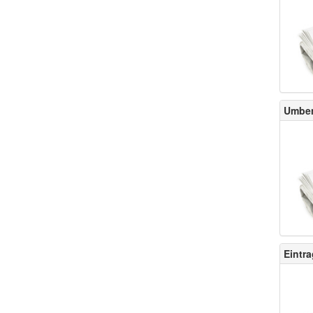
Umben
Eintr