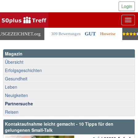
Login
Togg
navig
GUT
USGEZEICHNET
.org
309 Bewertungen
Hinweise
Magazin
Übersicht
Erfolgsgeschichten
Gesundheit
Leben
Neuigkeiten
Partnersuche
Reisen
Kontaktaufnahme leicht gemacht - 10 Tipps für den
gelungenen Small-Talk