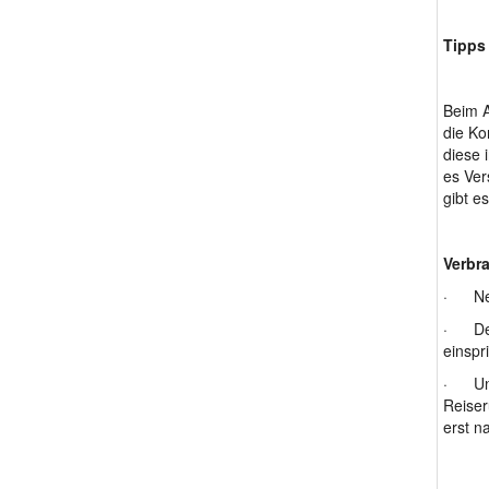
Tipps
Beim A
die Ko
diese 
es Ver
gibt e
Verbr
· Nebe
· Der 
einspr
· Unbe
Reiser
erst n