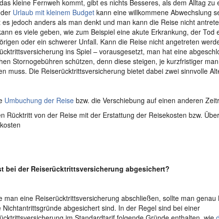
as kleine Fernweh kommt, gibt es nichts Besseres, als dem Alltag zu e
 der
Urlaub mit kleinem Budget
kann eine willkommene Abwechslung s
es jedoch anders als man denkt und man kann die Reise nicht antret
kann es viele geben, wie zum Beispiel eine akute Erkrankung, der Tod
rigen oder ein schwerer Unfall. Kann die Reise nicht angetreten werd
ücktrittsversicherung ins Spiel – vorausgesetzt, man hat eine abgesch
hen Stornogebühren schützen, denn diese steigen, je kurzfristiger man
n muss. Die Reiserücktrittsversicherung bietet dabei zwei sinnvolle Alt
e
Umbuchung der Reise
bzw. die Verschiebung auf einen anderen Zei
Rücktritt von der Reise mit der Erstattung der Reisekosten bzw. Üb
kosten
t bei der Reiserücktrittsversicherung abgesichert?
 man eine Reiserücktrittsversicherung abschließen, sollte man genau
 Nichtantrittsgründe abgesichert sind. In der Regel sind bei einer
ücktrittsversicherung im Standardtarif folgende Gründe enthalten, wie