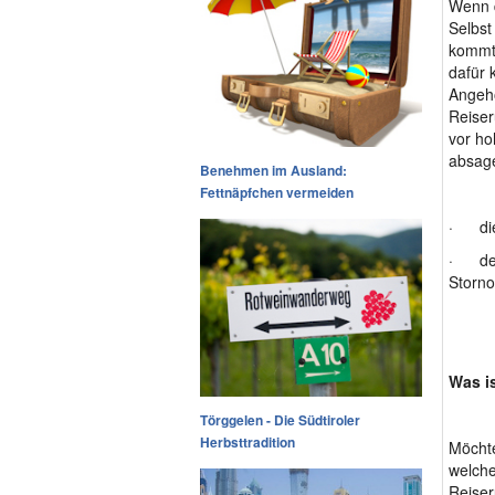
Wenn d
Selbst
kommt 
dafür 
Angehö
Reiser
vor ho
absage
Benehmen im Ausland:
Fettnäpfchen vermeiden
· di
· den 
Storno
Was is
Törggelen - Die Südtiroler
Herbsttradition
Möchte
welche
Reiser