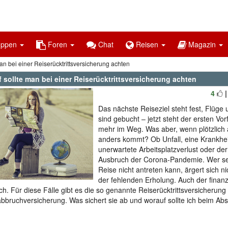
uppen
Foren
Chat
Reisen
Magazin
an bei einer Reiserücktrittsversicherung achten
 sollte man bei einer Reiserücktrittsversicherung achten
4
Das nächste Reiseziel steht fest, Flüge 
sind gebucht – jetzt steht der ersten Vor
mehr im Weg. Was aber, wenn plötzlich 
anders kommt? Ob Unfall, eine Krankhei
unerwartete Arbeitsplatzverlust oder der
Ausbruch der Corona-Pandemie. Wer se
Reise nicht antreten kann, ärgert sich n
der fehlenden Erholung. Auch der finanzie
ich. Für diese Fälle gibt es die so genannte Reiserücktrittsversicherung
bbruchversicherung. Was sichert sie ab und worauf sollte ich beim Ab