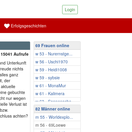
Login
Erfolgsgeschichten
69 Frauen online
w 53 - Nurernstge...
| 15041 Aufrufe
w 56 - Uschi1970
und Unterkunft
freude nichts
w 59 - Heidi1008
alles ganz
w 59 - sybsie
t, der
w 61 - MonaMur
 aktuelle
ine gebuchte
w 61 - Kalimera
icht nur wegen
w 63 - Sonnensche...
lle Verlust ist
82 Männer online
w 65 - Ina808
 bzw.
schluss achten?
m 55 - Worldexplo...
w 67 - Gabriella1
m 56 - 69Loewe
w 67 - Silvie58