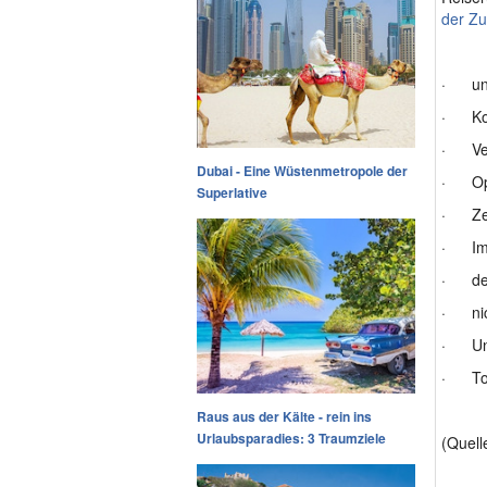
der Zu
· uner
· Kom
· Ver
Dubai - Eine Wüstenmetropole der
· Opfe
Superlative
· Zeu
· Impf
· def
· nic
· Unf
· Tode
Raus aus der Kälte - rein ins
Urlaubsparadies: 3 Traumziele
(Quell