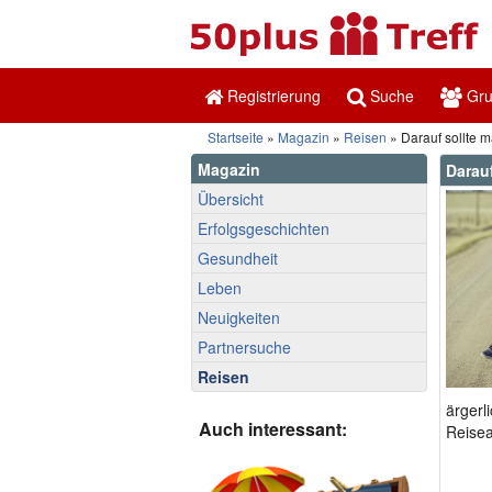
Registrierung
Suche
Gr
Startseite
»
Magazin
»
Reisen
» Darauf sollte m
Magazin
Darauf
Übersicht
Erfolgsgeschichten
Gesundheit
Leben
Neuigkeiten
Partnersuche
Reisen
ärgerl
Auch interessant:
Reisea