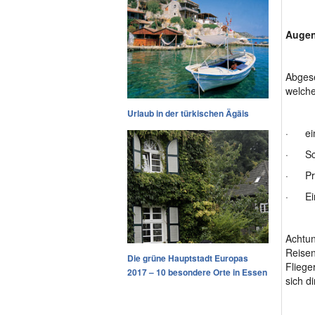
Augen
Abgese
welche
Urlaub in der türkischen Ägäis
· ein
· Sc
· Prüf
· Ein 
Achtun
Reisen
Die grüne Hauptstadt Europas
Fliege
2017 – 10 besondere Orte in Essen
sich d