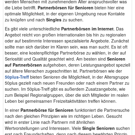
werden Menschen mit zunehmendem Alter anspruchsvoller was
die Liebe betrifft.
Partnerbörsen für Senioren
bieten hier eine
optimale Möglichkeit, in der eigenen Umgebung neue Kontakte
zu knüpfen und nach
Singles
zu suchen.
Es gibt viele unterschiedliche
Partnerbörsen im Internet
. Das
Angebot reicht von großen internationalen bis hin zu regionalen
oder auf bestimmte Interessen spezialisierte Angebote. Zunächst
sollte man sich darüber im Klaren sein, was man sucht. Es ist oft
besser, eine kostenpflichtige Partnerbörse zu wählen, in der auf
Seriosität und Qualität geachtet wird. Am besten sind
Senioren
auf Partnerbörsen
aufgehoben, deren Leistungsangebot speziell
auf ältere Menschen zugeschnitten ist. Partnerbörsen wie der
50plus-Treff
bieten Senioren die Möglichkeit, in der Altersgruppe
50plus gezielt nach neuen Freunden oder nach einem Partner zu
suchen. Im 50plus-Treff gibt es außerdem Zusatzangebote, wie
zum Beispiel Regionalgruppen, über die sich Mitglieder im realen
Leben bei gemeinsamen Freizeitaktivitäten treffen können.
In einer
Partnerbörse für Senioren
funktioniert die Partnersuche
nach den gleichen Prinzipien wie im richtigen Leben. Gesucht
wird in erster Linie nach Partnern mit ähnlichen
Wertvorstellungen und Interessen. Viele
Single Senioren
suchen
erst nach Freundschaften, denn nach diesem bewährten Prinzip