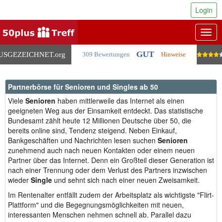
Login
Togg
navig
GUT
USGEZEICHNET
.org
309 Bewertungen
Hinweise
Partnerbörse für Senioren und Singles ab 50
Viele
Senioren
haben mittlerweile das Internet als einen
geeigneten Weg aus der Einsamkeit entdeckt. Das statistische
Bundesamt zählt heute 12 Millionen Deutsche über 50, die
bereits online sind, Tendenz steigend. Neben Einkauf,
Bankgeschäften und Nachrichten lesen suchen
Senioren
zunehmend auch nach neuen Kontakten oder einem neuen
Partner über das Internet. Denn ein Großteil dieser Generation ist
nach einer Trennung oder dem Verlust des Partners inzwischen
wieder
Single
und sehnt sich nach einer neuen Zweisamkeit.
Im Rentenalter entfällt zudem der Arbeitsplatz als wichtigste "Flirt-
Plattform" und die Begegnungsmöglichkeiten mit neuen,
interessanten Menschen nehmen schnell ab. Parallel dazu