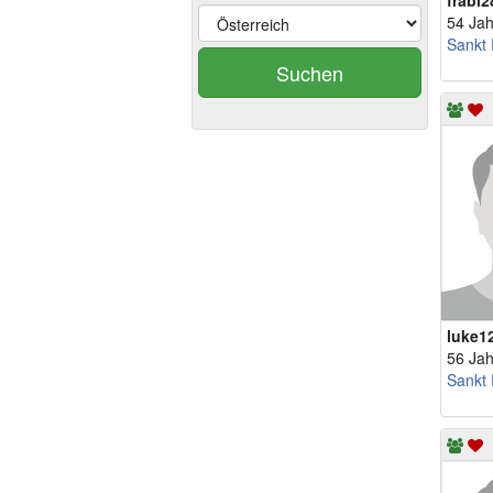
frabi2
54 Jah
Sankt 
Suchen
luke1
56 Jah
Sankt 