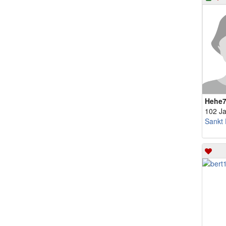
Hehe
102 J
Sankt 