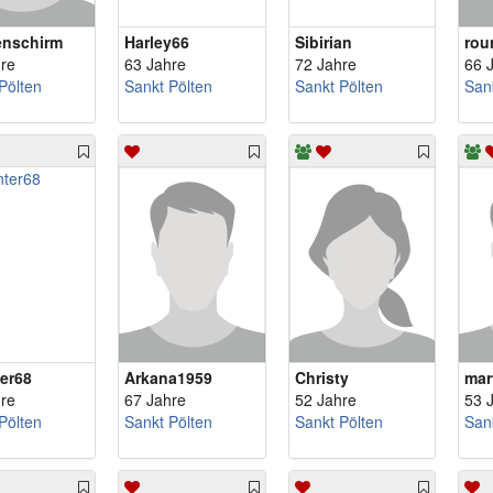
nschirm
Harley66
Sibirian
rou
re
63 Jahre
72 Jahre
66 
Pölten
Sankt Pölten
Sankt Pölten
San
er68
Arkana1959
Christy
mar
re
67 Jahre
52 Jahre
53 
Pölten
Sankt Pölten
Sankt Pölten
San