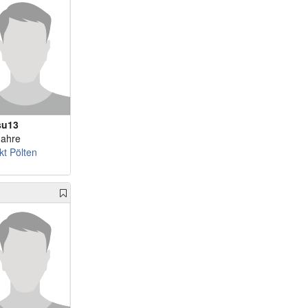
su13
Jahre
kt Pölten