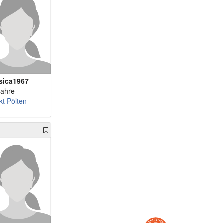
m 63 - jogl10
m 67 - Blauauge53
m 67 - Salsa666
m 68 - Richie57
m 69 - mand57
m 72 - Fuzzyyy
sica1967
m 74 - Raimund1811
Jahre
kt Pölten