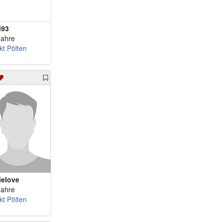
i93
Jahre
kt Pölten
ielove
Jahre
kt Pölten