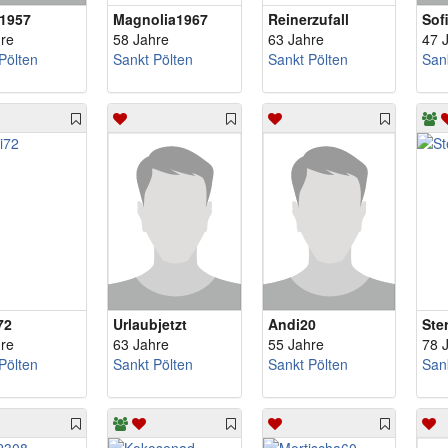
1957
Magnolia1967
Reinerzufall
Sof
re
58 Jahre
63 Jahre
47 
Pölten
Sankt Pölten
Sankt Pölten
San
72
Urlaubjetzt
Andi20
Ste
re
63 Jahre
55 Jahre
78 
Pölten
Sankt Pölten
Sankt Pölten
San