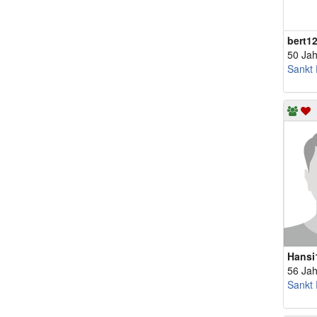
bert1
50 Jah
Sankt 
Hansi
56 Jah
Sankt 