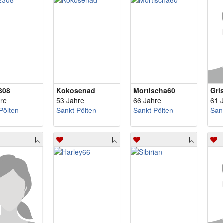
308
Kokosenad
Mortischa60
Gri
re
53 Jahre
66 Jahre
61 
Pölten
Sankt Pölten
Sankt Pölten
San