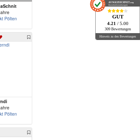
AUSGEZEICHNET
.org
iaSchnit
Kundenbewertungen
Jahre
GUT
kt Pölten
4.21
/ 5.00
309 Bewertungen
Hinweis zu den Bewertungen
rndi
Jahre
kt Pölten