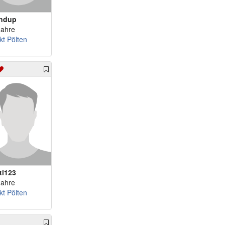
ndup
Jahre
kt Pölten
ti123
Jahre
kt Pölten