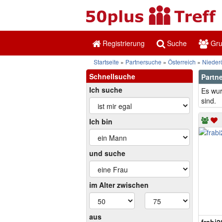
Registrierung
Suche
Gr
Startseite
Partnersuche
Österreich
Niederö
Schnellsuche
Partne
Ich suche
Es wur
sind.
Ich bin
und suche
im Alter zwischen
aus