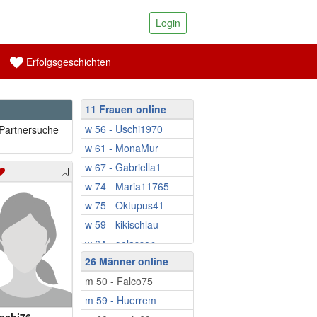
Login
Erfolgsgeschichten
11 Frauen online
w 56 - Uschi1970
 Partnersuche
w 61 - MonaMur
w 67 - Gabriella1
w 74 - Maria11765
w 75 - Oktupus41
w 59 - kikischlau
w 64 - gelassen
26 Männer online
w 64 - Monja61
m 50 - Falco75
w 65 - Naturfreund
m 59 - Huerrem
w 69 - jenny11