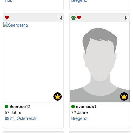
Hub
Bregenz
Seerose12
evamaus1
57 Jahre
72 Jahre
6971, Österreich
Bregenz