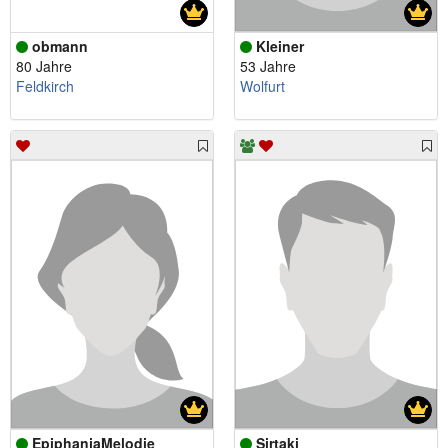
obmann
Kleiner
80 Jahre
53 Jahre
Feldkirch
Wolfurt
EpiphaniaMelodie
Sirtaki