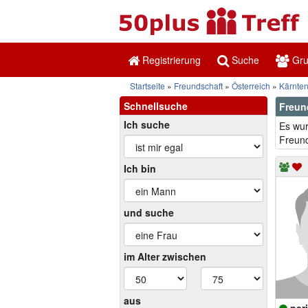
Registrierung
Suche
Gr
Startseite
Freundschaft
Österreich
Kärnte
Schnellsuche
Freun
Ich suche
Es wur
Freund
Ich bin
und suche
im Alter zwischen
aus