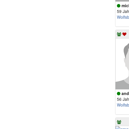
mic
59 Jah
Wolfs
and
56 Jah
Wolfs