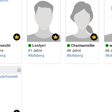
esto50
Lonlye1
CharmanteSie
w
re
51 Jahre
68 Jahre
66 
berg
Wolfsberg
Wolfsberg
Wol