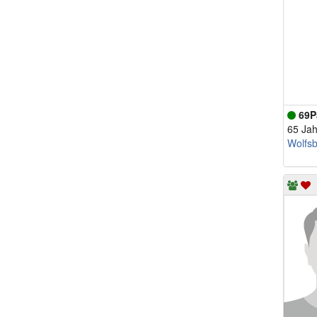
69P
65 Jah
Wolfs