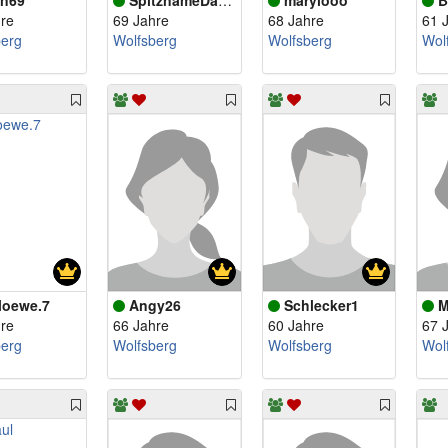
in69
SpitznameDachse
marylooo
B
re
69 Jahre
68 Jahre
61 
berg
Wolfsberg
Wolfsberg
Wol
.loewe.7
Angy26
Schlecker1
M
re
66 Jahre
60 Jahre
67 
berg
Wolfsberg
Wolfsberg
Wol