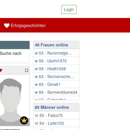
Login
Erfolgsgeschichten
49 Frauen online
w 53 - Nurernstge...
r Suche nach
w 56 - Uschi1970
w 59 - Heidi1008
w 63 - Sonnensche...
w 65 - Gina61
w 66 - Sonnenblume24
w 67 - Gabriella1
80 Männer online
w 71 - Pool23
m 50 - Falco75
w 71 - Lillylo
m 54 - Leite153
w 72 - Lara6000