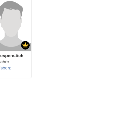
m 58 - sensitiveman
m 59 - pfitzi
m 59 - mister1966
m 60 - Torsten2
m 60 - aHansi
m 61 - IntensivGe...
m 61 - Donaustadt
espenstich
m 61 - ichbinsnoc...
Jahre
fsberg
m 62 - wudwo1964
m 62 - hansi_07
m 66 - Zeithaben
m 67 - Blauauge53
m 67 - Tigermaenn...
m 67 - Hobsi1
m 68 - Richie57
m 68 - geraldo58
m 69 - SpitznameD...