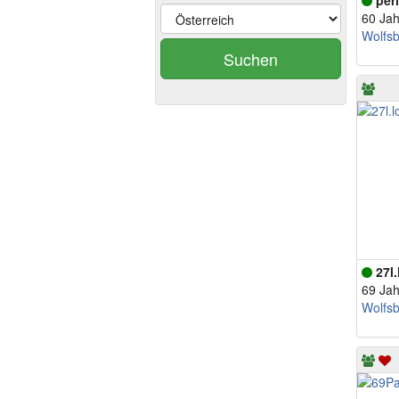
per
60 Jah
Wolfs
Suchen
27l
69 Jah
Wolfs