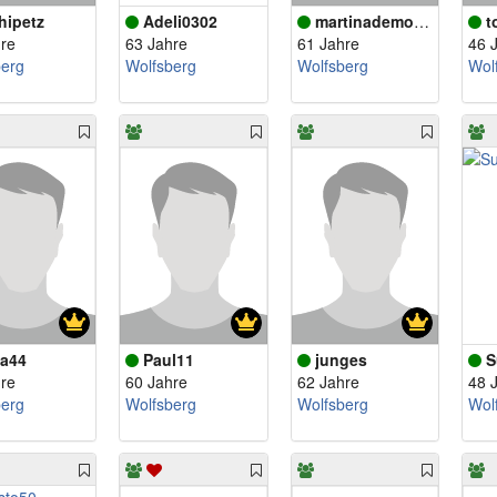
hipetz
Adeli0302
martinademonte
t
re
63 Jahre
61 Jahre
46 
berg
Wolfsberg
Wolfsberg
Wol
a44
Paul11
junges
S
re
60 Jahre
62 Jahre
48 
berg
Wolfsberg
Wolfsberg
Wol