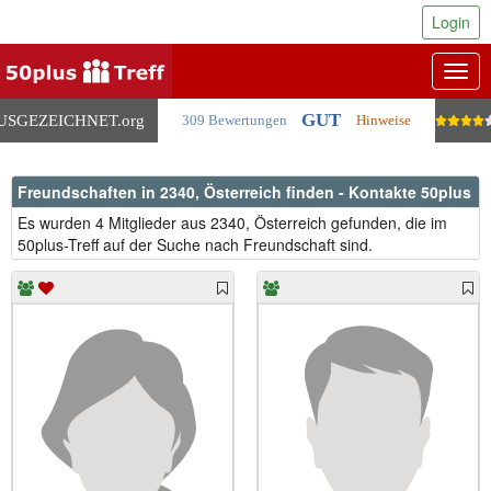
Login
Togg
navig
GUT
USGEZEICHNET
.org
309 Bewertungen
Hinweise
Freundschaften in 2340, Österreich finden - Kontakte 50plus
Es wurden 4 Mitglieder aus 2340, Österreich gefunden, die im
50plus-Treff auf der Suche nach Freundschaft sind.