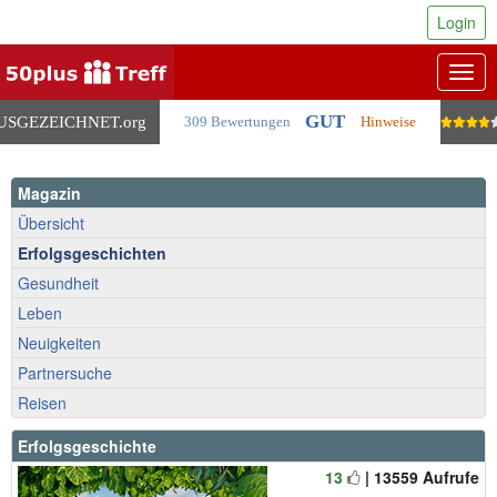
Login
Togg
navig
GUT
USGEZEICHNET
.org
309 Bewertungen
Hinweise
Magazin
Übersicht
Erfolgsgeschichten
Gesundheit
Leben
Neuigkeiten
Partnersuche
Reisen
Erfolgsgeschichte
13
| 13559 Aufrufe