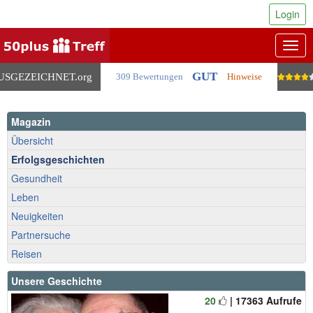
Login
Togg
navig
GUT
USGEZEICHNET
.org
309 Bewertungen
Hinweise
Magazin
Übersicht
Erfolgsgeschichten
Gesundheit
Leben
Neuigkeiten
Partnersuche
Reisen
Unsere Geschichte
20
| 17363 Aufrufe