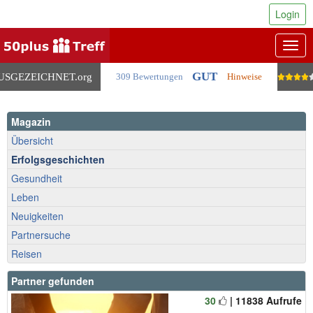
Login
Togg
navig
GUT
USGEZEICHNET
.org
309 Bewertungen
Hinweise
Magazin
Übersicht
Erfolgsgeschichten
Gesundheit
Leben
Neuigkeiten
Partnersuche
Reisen
Partner gefunden
30
| 11838 Aufrufe