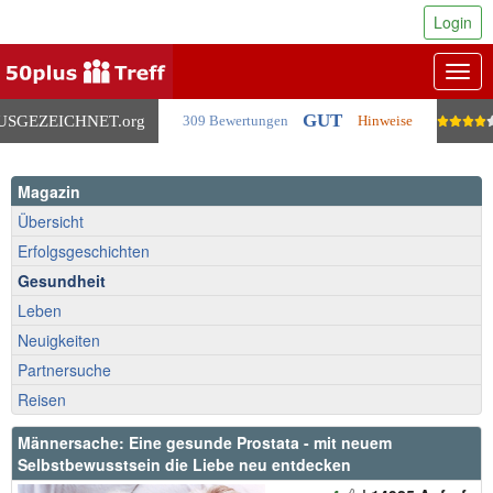
Login
Togg
navig
GUT
USGEZEICHNET
.org
309 Bewertungen
Hinweise
Magazin
Übersicht
Erfolgsgeschichten
Gesundheit
Leben
Neuigkeiten
Partnersuche
Reisen
Männersache: Eine gesunde Prostata - mit neuem
Selbstbewusstsein die Liebe neu entdecken