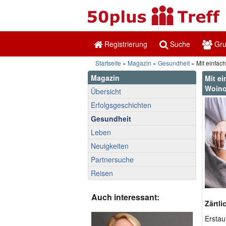
Registrierung
Suche
Gr
Startseite
»
Magazin
»
Gesundheit
» Mit einfach
Magazin
Mit ei
Woinof
Übersicht
Erfolgsgeschichten
Gesundheit
Leben
Neuigkeiten
Partnersuche
Reisen
Auch interessant:
Zärtli
Erstau