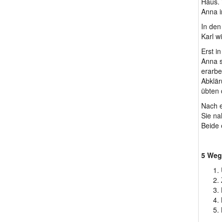
Haus. 
Anna i
In den
Karl w
Erst i
Anna s
erarbe
Abklär
übten 
Nach e
Sie na
Beide 
5 Wege