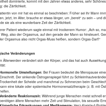
ilheit dominierte, kommt mit den Jahren etwas anderes, sehr Schönes
: die Zärtlichkeit.
atientin von mir hat es einmal so beschrieben: Früher sei ihr Mann imme
n, jetzt, im Alter, brauche er etwas länger, um „bereit“ zu sein – und d
de sie als eine wunderbare Zeit der Zärtlichkeit.
terer Patient wiederum sagte einmal mit trockenem Humor: „Ach so, ma
m Weg, also der Orgasmus, auf den gerade der Mann so hinsteuert. Ger
 der Orgasmus also nicht Orgas-Muss heißen, sondern Orgas-Darf!“
gische Veränderungen
m Älterwerden verändert sich der Körper, und das hat auch Auswirkung
tät:
Hormonelle Umstellungen
: Bei Frauen bedeutet die Menopause eine
Einschnitt. Der sinkende Östrogenspiegel führt zu Schleimhautverände
Trockenheit der Scheide und manchmal zu Schmerzen beim Geschlecht
kann eine lokale oder systemische Hormonersatztherapie (z. B. mit Ös
helfen.
Veränderte Reaktionszeit:
Während junge Menschen meist schnell err
benötigen ältere Menschen mehr Zeit und Stimulation, bis sexuelle Err
Körperliche Erkrankungen und Medikamente:
Herz-Kreislauf-Probl