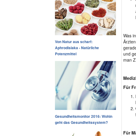
Was in
Ärzten
Von Natur aus scharf:
gerade
Aphrodisiaka - Natürliche
und ge
Potenzmittel
man Zä
Mediz
Für F
Gesundheitsmonitor 2016: Wohin
geht das Gesundheitssystem?
Für M