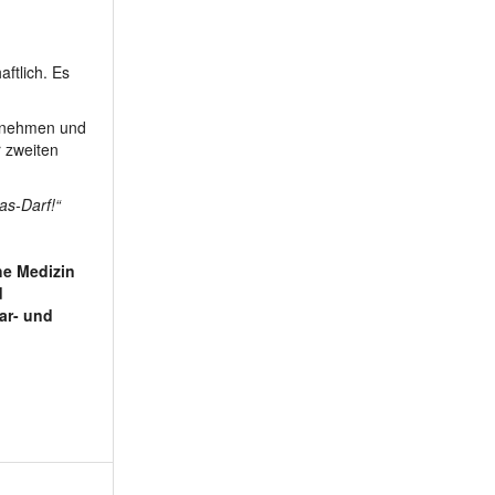
m 80 - Weinberg66
m 83 - Wachau
aftlich. Es
zunehmen und
r zweiten
as-Darf!“
he Medizin
d
ar- und