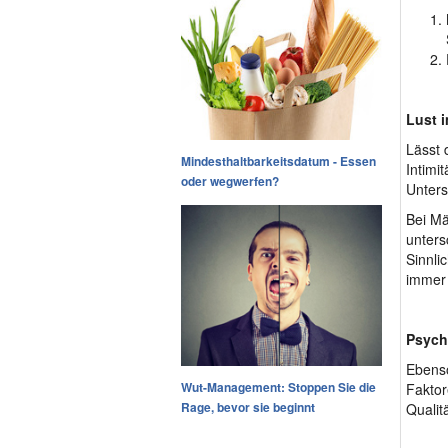
Lust 
Lässt 
Mindesthaltbarkeitsdatum - Essen
Intimit
oder wegwerfen?
Unters
Bei Mä
unters
Sinnli
immer 
Psych
Ebenso
Wut-Management: Stoppen Sie die
Faktor
Rage, bevor sie beginnt
Qualit