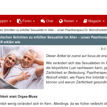
uppen
Foren
Chat
Reisen
Magazin
en Schritten zu erfüllter Sexualität im Alter – unser Paartherapeut Dr. Woinoff erklär
nfachen Schritten zu erfüllter Sexualität im Alter – unser Paarthera
f erklärt wie
3
Dieser Artikel ist zuerst auf focus.de er
Wie verändert sich das Sexualleben im
die körperliche Lust nachlassen kann, g
Zärtlichkeit an Bedeutung. Paartherapeu
Woinoff erklärt, wie Paare ihre Intimität
können und warum Zärtlichkeit gesundhei
chkeit statt Orgas-Muss
nlich wenig verändert sich im Kern. Allerdings, da wo früher vielleicht d