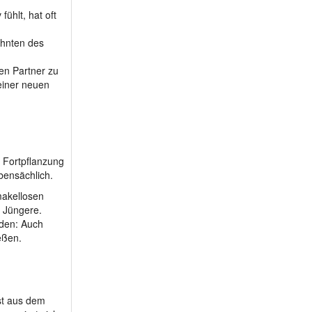
m 55 - Sunnyyman
fühlt, hat oft
m 56 - charls52
ehnten des
m 59 - Agent_X
m 61 - IntensivGe...
den Partner zu
m 61 - Leo__Leike
 einer neuen
m 61 - Berge_61
m 61 - alpacino
m 61 - Upperaustria
m 62 - alex1803
t Fortpflanzung
bensächlich.
m 62 - wudwo1964
m 63 - Gwastl
makellosen
r Jüngere.
m 63 - Versuch30
rden: Auch
m 64 - montezuma1
eßen.
m 64 - ellfalco
m 65 - Naturfreund13
m 67 - Anton6
gst aus dem
m 67 - Sunny58