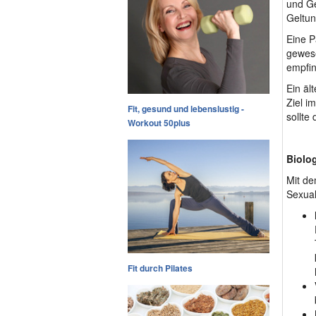
und Ge
Geltung
Eine P
gewese
empfin
Ein äl
Ziel i
Fit, gesund und lebenslustig -
sollte
Workout 50plus
Biolo
Mit de
Sexuali
Fit durch Pilates