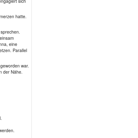
ngagiert sich
m 68 - hubsi6
m 68 - geraldo58
merzen hatte.
m 68 - Richie57
m 69 - KETTENSAEGE
u sprechen.
meinsam
m 69 - pold55
nna, eine
m 70 - pauligatto
tzen. Parallel
m 71 - orvis54
m 72 - Bergliebha...
r geworden war.
en der Nähe.
m 74 - Raimund1811
m 74 - Zweisamkeit1
m 75 - Laurin06
m 75 - sprinter93
m 76 - derDAMI
m 77 - Moritz3
.
m 77 - erfolgreich4
 werden.
m 78 - mannserioes