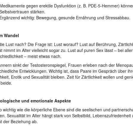
Medikamente gegen erektile Dysfunktion (z. B. PDE-5-Hemmer) könne
Selbstvertrauen stärken.
Ergänzend wichtig: Bewegung, gesunde Ernährung und Stressabbau.
im Wandel
die Lust nach? Die Frage ist: Lust worauf? Lust auf Berührung, Zärtlich
ät nimmt im Alter vielleicht sogar zu. Lust auf puren Sex lässt – bei aller
chiedlichkeit – meist etwas nach.
nnern sinkt der Testosteronspiegel, Frauen erleben nach der Menopa
chiedliche Entwicklungen. Wichtig ist, dass Paare im Gespräch über i
chkeit, Erotik und Sexualität bleiben. Zeit für Zärtlichkeit wollen und gen
beide.
ologische und emotionale Aspekte
 wichtig wie die körperliche Ebene sind die seelischen und partnerscha
en. Sexualität im Alter hängt stark von Selbstbild, Lebenszufriedenheit
ät der Beziehung ab.