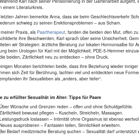
Während Karl nach seiner Pensionierung in der Gartenarbeit aufgeht, e
n einem Literaturkreis.
 letzten Jahren bemerkte Anna, dass sie beim Geschlechtsverkehr Sch
iederum schwieg zu seinen Erektionsproblemen – aus Scham.
n meiner Praxis, als
Paartherapeut
, fanden die beiden den Mut, offen z
childerte ihre Beschwerden, Karl sprach über seine Unsicherheit. Ge
iteten wir Strategien: ärztliche Beratung zur lokalen Hormonsalbe für A
ung beim Urologen für Karl mit der Möglichkeit, PDE-5-Hemmer einzuse
die beiden, Zärtlichkeit neu zu entdecken – ohne Druck.
inigen Monaten berichteten beide, dass ihre Beziehung wieder innige
hmen sich Zeit für Berührung, lachten viel und entdeckten neue Form
empfanden ihr Sexualleben als „anders, aber tiefer“.
 zu erfüllter Sexualität im Alter: Tipps für Paare
Über Wünsche und Grenzen reden – offen und ohne Schuldgefühle.
Zärtlichkeit bewusst pflegen – Kuscheln, Streicheln, Massagen.
Leistungsdruck loslassen – Intimität ohne Orgasmus ist ebenso wertvoll
Neues ausprobieren – Fantasien teilen, Sinnlichkeit erweitern.
Bei Bedarf medizinische Beratung suchen – Sexualität darf unterstützt