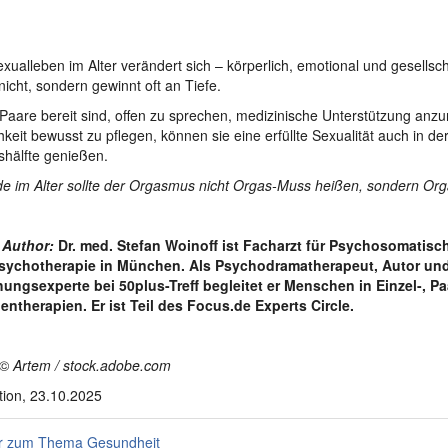
xualleben im Alter verändert sich – körperlich, emotional und gesellsch
nicht, sondern gewinnt oft an Tiefe.
aare bereit sind, offen zu sprechen, medizinische Unterstützung an
chkeit bewusst zu pflegen, können sie eine erfüllte Sexualität auch in de
hälfte genießen.
e im Alter sollte der Orgasmus nicht Orgas-Muss heißen, sondern Org
 Author:
Dr. med. Stefan Woinoff ist Facharzt für Psychosomatisc
sychotherapie in München. Als Psychodramatherapeut, Autor un
ungsexperte bei 50plus-Treff begleitet er Menschen in Einzel-, Pa
ntherapien. Er ist Teil des Focus.de Experts Circle.
©
Artem / stock.adobe.com
ion, 23.10.2025
 zum Thema Gesundheit