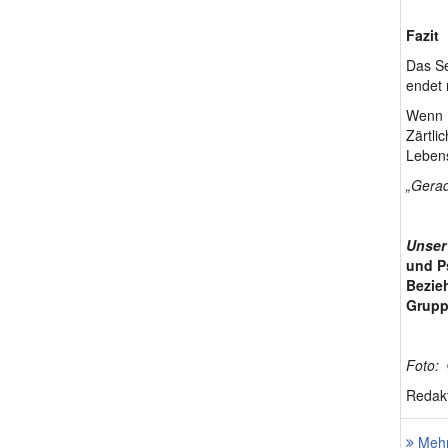
Fazit
Das Se
endet 
Wenn P
Zärtli
Lebens
„Gerad
Unser
und P
Bezieh
Gruppe
Foto:
Redakt
Mehr