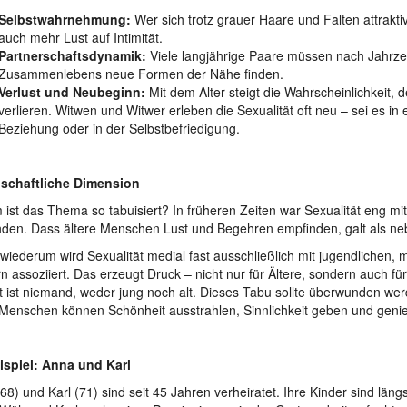
Selbstwahrnehmung:
Wer sich trotz grauer Haare und Falten attraktiv 
auch mehr Lust auf Intimität.
Partnerschaftsdynamik:
Viele langjährige Paare müssen nach Jahrz
Zusammenlebens neue Formen der Nähe finden.
Verlust und Neubeginn:
Mit dem Alter steigt die Wahrscheinlichkeit, 
verlieren. Witwen und Witwer erleben die Sexualität oft neu – sei es in
Beziehung oder in der Selbstbefriedigung.
lschaftliche Dimension
ist das Thema so tabuisiert? In früheren Zeiten war Sexualität eng mi
den. Dass ältere Menschen Lust und Begehren empfinden, galt als ne
wiederum wird Sexualität medial fast ausschließlich mit jugendlichen, 
n assoziiert. Das erzeugt Druck – nicht nur für Ältere, sondern auch fü
t ist niemand, weder jung noch alt. Dieses Tabu sollte überwunden we
 Menschen können Schönheit ausstrahlen, Sinnlichkeit geben und geni
ispiel: Anna und Karl
68) und Karl (71) sind seit 45 Jahren verheiratet. Ihre Kinder sind län