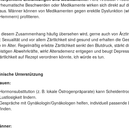
rheumatische Beschwerden oder Medikamente wirken sich direkt auf di
aus. Männer können von Medikamenten gegen erektile Dysfunktion (w
Hemmern) profitieren.
 diesem Zusammenhang häufig übersehen wird, gerne auch von Ärzti
: Sexualität und vor allem Zärtlichkeit sind gesund und erhalten die Ge
 im Alter. Regelmäßig erlebte Zärtlichkeit senkt den Blutdruck, stärkt d
istigen Abwehrkräfte, wirkt Altersdemenz entgegen und beugt Depressi
rtlichkeit auf Rezept verordnen könnte, ich würde es tun.
inische Unterstützung
rauen:
Hormonsubstitution (z. B. lokale Östrogenpräparate) kann Scheidentro
Lustlosigkeit lindern.
Gespräche mit Gynäkologin/Gynäkologen helfen, individuell passende
finden.
änner: