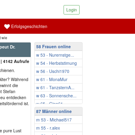
Login
Erfolgsgeschichten
t wie
58 Frauen online
peut Dr.
w 53 - Nurernstge...
| 4142 Aufrufe
w 54 - Herbststimung
schienen.
w 56 - Uschi1970
 Alter? Während
w 61 - MonaMur
ewinnt die
w 61 - TanzsternA...
t Stefan
w 63 - Sonnensche...
 neu entdecken
tsfördernd ist.
w 65 - Gina61
87 Männer online
w 65 - Ina808
m 53 - Michael517
w 67 - N_Adine
m 55 - r.alex
w 67 - Gabriella1
ie pure Lust