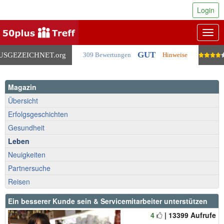
Login
Togg
navig
GUT
USGEZEICHNET
.org
309 Bewertungen
Hinweise
Magazin
Übersicht
Erfolgsgeschichten
Gesundheit
Leben
Neuigkeiten
Partnersuche
Reisen
Ein besserer Kunde sein & Servicemitarbeiter unterstützen
4
| 13399 Aufrufe