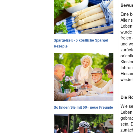
Bewus
Eine b
Alleins
Lebens
wurde 
freien
Spargelzeit - 5 köstliche Spargel
und wo
Rezepte
zurück
orient
Kloste
fahren
Einsam
wieder
Die Ro
Wie se
So finden Sie mit 50+ neue Freunde
Leben 
gebrac
sein. 
zunäch