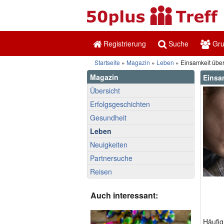
Registrierung
Suche
Gr
Startseite
»
Magazin
»
Leben
» Einsamkeit übe
Magazin
Einsa
Übersicht
Erfolgsgeschichten
Gesundheit
Leben
Neuigkeiten
Partnersuche
Reisen
Auch interessant:
Häufig