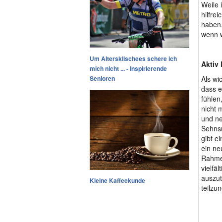
Weile 
hilfre
haben.
wenn w
Um Altersklischees schere ich
Aktiv
mich nicht ... - Inspirierende
Als wi
Senioren
dass e
fühlen
nicht 
und ne
Sehnsu
gibt e
ein ne
Rahmen
vielfä
auszu
Kleine Kaffeekunde
teilzu