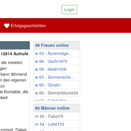
Login
Erfolgsgeschichten
48 Frauen online
w 53 - Nurernstge...
| 12814 Aufrufe
w 56 - Uschi1970
r die meisten
agen
w 59 - Heidi1008
n kann lähmend
w 63 - Sonnensche...
 in den eigenen
w 65 - Gina61
 zu
le Kontakte, die
w 66 - Sonnenblume24
keit
w 67 - Gabriella1
80 Männer online
w 71 - Pool23
m 50 - Falco75
w 71 - Lillylo
m 54 - Leite153
w 72 - Lara6000
 zunimmt. Dabei