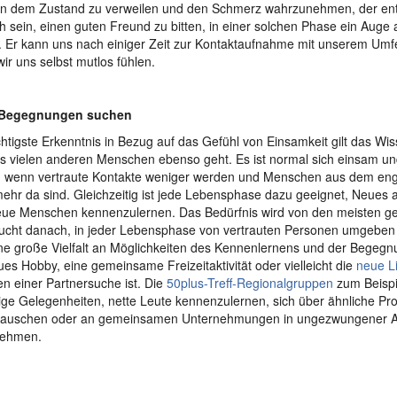
in dem Zustand zu verweilen und den Schmerz wahrzunehmen, der ent
ich sein, einen guten Freund zu bitten, in einer solchen Phase ein Auge 
 Er kann uns nach einiger Zeit zur Kontaktaufnahme mit unserem Umfe
ir uns selbst mutlos fühlen.
 Begegnungen suchen
chtigste Erkenntnis in Bezug auf das Gefühl von Einsamkeit gilt das Wi
s vielen anderen Menschen ebenso geht. Es ist normal sich einsam und
, wenn vertraute Kontakte weniger werden und Menschen aus dem en
mehr da sind. Gleichzeitig ist jede Lebensphase dazu geeignet, Neues
ue Menschen kennenzulernen. Das Bedürfnis wird von den meisten gete
cht danach, in jeder Lebensphase von vertrauten Personen umgeben 
ine große Vielfalt an Möglichkeiten des Kennenlernens und der Begegn
ues Hobby, eine gemeinsame Freizeitaktivität oder vielleicht die
neue L
 einer Partnersuche ist. Die
50plus-Treff-Regionalgruppen
zum Beispi
ltige Gelegenheiten, nette Leute kennenzulernen, sich über ähnliche P
tauschen oder an gemeinsamen Unternehmungen in ungezwungener 
nehmen.