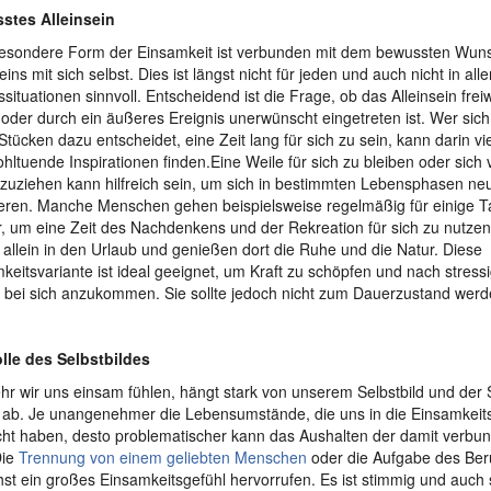
stes Alleinsein
esondere Form der Einsamkeit ist verbunden mit dem bewussten Wun
eins mit sich selbst. Dies ist längst nicht für jeden und auch nicht in all
situationen sinnvoll. Entscheidend ist die Frage, ob das Alleinsein freiw
oder durch ein äußeres Ereignis unerwünscht eingetreten ist. Wer sich
 Stücken dazu entscheidet, eine Zeit lang für sich zu sein, kann darin vi
hltuende Inspirationen finden.Eine Weile für sich zu bleiben oder sich
zuziehen kann hilfreich sein, um sich in bestimmten Lebensphasen ne
ieren. Manche Menschen gehen beispielsweise regelmäßig für einige Ta
r, um eine Zeit des Nachdenkens und der Rekreation für sich zu nutze
 allein in den Urlaub und genießen dort die Ruhe und die Natur. Diese
keitsvariante ist ideal geeignet, um Kraft zu schöpfen und nach stres
 bei sich anzukommen. Sie sollte jedoch nicht zum Dauerzustand werd
lle des Selbstbildes
hr wir uns einsam fühlen, hängt stark von unserem Selbstbild und der 
ab. Je unangenehmer die Lebensumstände, die uns in die Einsamkeits
ht haben, desto problematischer kann das Aushalten der damit verbu
Die
Trennung von einem geliebten Menschen
oder die Aufgabe des Ber
st ein großes Einsamkeitsgefühl hervorrufen. Es ist stimmig und auch s