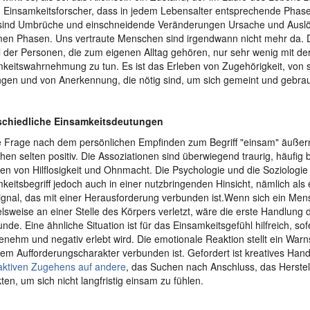
 Einsamkeitsforscher, dass in jedem Lebensalter entsprechende Pha
sind Umbrüche und einschneidende Veränderungen Ursache und Auslö
en Phasen. Uns vertraute Menschen sind irgendwann nicht mehr da. D
 der Personen, die zum eigenen Alltag gehören, nur sehr wenig mit de
keitswahrnehmung zu tun. Es ist das Erleben von Zugehörigkeit, von s
gen und von Anerkennung, die nötig sind, um sich gemeint und gebrau
schiedliche Einsamkeitsdeutungen
e Frage nach dem persönlichen Empfinden zum Begriff "einsam" äußer
en selten positiv. Die Assoziationen sind überwiegend traurig, häufig b
en von Hilflosigkeit und Ohnmacht. Die Psychologie und die Soziologi
keitsbegriff jedoch auch in einer nutzbringenden Hinsicht, nämlich als 
gnal, das mit einer Herausforderung verbunden ist.Wenn sich ein Men
elsweise an einer Stelle des Körpers verletzt, wäre die erste Handlung
nde. Eine ähnliche Situation ist für das Einsamkeitsgefühl hilfreich, sof
nehm und negativ erlebt wird. Die emotionale Reaktion stellt ein Warns
nem Aufforderungscharakter verbunden ist. Gefordert ist kreatives Han
aktiven Zugehens auf andere
, das Suchen nach Anschluss, das Herstel
ten, um sich nicht langfristig einsam zu fühlen.