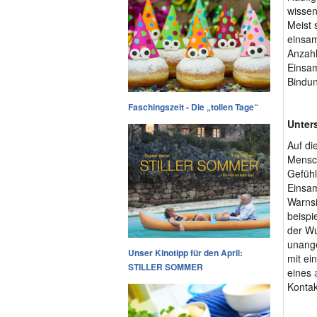
wissen
Meist 
einsam
Anzahl
Einsam
Bindun
Faschingszeit - Die „tollen Tage“
Unter
Auf di
Mensch
Gefühl
Einsam
Warnsi
beispi
der Wu
unange
Unser Kinotipp für den April:
mit ei
STILLER SOMMER
eines
Kontak