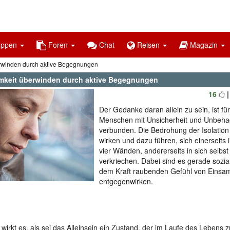
uppen
Foren
Chat
Reisen
Magazin
rwinden durch aktive Begegnungen
mkeit überwinden durch aktive Begegnungen
16
Der Gedanke daran allein zu sein, ist fü
Menschen mit Unsicherheit und Unbeh
verbunden. Die Bedrohung der Isolatio
wirken und dazu führen, sich einerseits
vier Wänden, andererseits in sich selbst
verkriechen. Dabei sind es gerade sozia
dem Kraft raubenden Gefühl von Einsam
entgegenwirken.
 wirkt es, als sei das Alleinsein ein Zustand, der im Laufe des Lebens