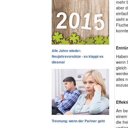
mehr b
aber d
einfac
sieht 
Fluche
konnte
Entrü
Alle Jahre wieder:
Haben 
Neujahrsvorsätze - so klappt es
wenn S
diesmal
gleich
werden
alles 
sozusa
Effek
Am bes
einem 
Trennung: wenn der Partner geht
die fr
und/od