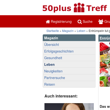
Registrierung
Suche
Gr
Startseite
»
Magazin
»
Leben
» Entrümpeln tut g
Magazin
Entrü
Übersicht
Erfolgsgeschichten
Gesundheit
Leben
Neuigkeiten
Partnersuche
Reisen
Auch interessant:
Das wa