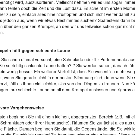
enötigt wird, auszusortieren. Vielleicht nehmen wir es uns sogar immer
ann fehlen doch die Zeit und die Lust dazu. Es scheint im ersten Momen
her zu sein, einfach alles hineinzustopfen und sich nicht weiter damit z
es jedoch aus, wenn wir etwas Bestimmtes suchen? Spätestens dann b
n über den ganzen Krempel, an den wir uns teilweise schon gar nicht 
n.
mpeln hilft gegen schlechte Laune
Sie schon einmal versucht, eine Schublade oder ihr Portemonnaie au
ie so richtig schlechte Laune hatten?!? Sie werden sehen, danach fühl
 ein wenig besser. Ein weiterer Vorteil ist, dass Sie wesentlich mehr we
, wenn Sie gerade nicht in der besten Stimmung sind, denn wenn Sie
nervt, fällt es Ihnen viel leichter, sich von den Dingen zu trennen. Nun 
gen Ihre schlechte Laune an all dem Krempel auslassen und rigoros a
tivste Vorgehensweise
ten beginnen Sie mit einem kleinen, abgegrenzten Bereich (z.B. mit e
Schrankfach oder ihrer Handtasche). Räumen Sie zunächst alles aus u
eie Fläche. Danach beginnen Sie damit, die Gegenstände, die Sie wirkl
er die Sie wirklich regelmäßig benutzen wieder einzuräumen. Alles was