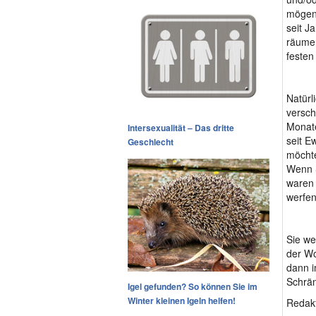
mögen,
seit J
räumen
festen 
Natürl
versch
Monate
Intersexualität – Das dritte
seit E
Geschlecht
möchte
Wenn S
waren 
werfen
Sie we
der Wo
dann i
Schrän
Igel gefunden? So können Sie im
Winter kleinen Igeln helfen!
Redakt