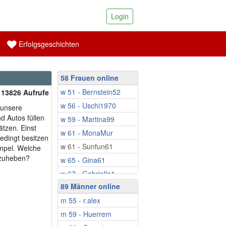
Login
Erfolgsgeschichten
58 Frauen online
w 51 - Bernstein52
| 13826 Aufrufe
w 56 - Uschi1970
 unsere
 Autos füllen
w 59 - Martina99
ätzen. Einst
w 61 - MonaMur
edingt besitzen
w 61 - Sunfun61
ümpel. Welche
fzuheben?
w 65 - Gina61
w 67 - Gabriella1
89 Männer online
w 67 - Silvie58
m 55 - r.alex
w 68 - Bienchen7
m 59 - Huerrem
w 72 - susi444