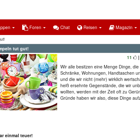
uppen
Foren
Chat
Reisen
Magazin
ut!
mpeln tut gut!
11
Wir alle besitzen eine Menge Dinge, die
Schränke, Wohnungen, Handtaschen und
und die wir nicht (mehr) wirklich wertsch
heiß ersehnte Gegenstände, die wir unb
wollten, werden mit der Zeit oft zu Ger
Gründe haben wir also, diese Dinge au
r einmal teuer!