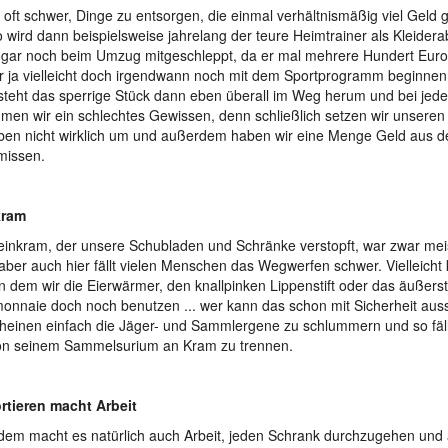
lt oft schwer, Dinge zu entsorgen, die einmal verhältnismäßig viel Geld
 wird dann beispielsweise jahrelang der teure Heimtrainer als Kleidera
gar noch beim Umzug mitgeschleppt, da er mal mehrere Hundert Euro
r ja vielleicht doch irgendwann noch mit dem Sportprogramm beginnen
steht das sperrige Stück dann eben überall im Weg herum und bei je
en wir ein schlechtes Gewissen, denn schließlich setzen wir unseren 
iben nicht wirklich um und außerdem haben wir eine Menge Geld aus 
missen.
kram
einkram, der unsere Schubladen und Schränke verstopft, war zwar meist
 aber auch hier fällt vielen Menschen das Wegwerfen schwer. Vielleicht
n dem wir die Eierwärmer, den knallpinken Lippenstift oder das äußers
onnaie doch noch benutzen ... wer kann das schon mit Sicherheit auss
heinen einfach die Jäger- und Sammlergene zu schlummern und so fällt
on seinem Sammelsurium an Kram zu trennen.
rtieren macht Arbeit
em macht es natürlich auch Arbeit, jeden Schrank durchzugehen und a