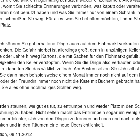
 womit Sie schlechte Erinnerungen verbinden, was kaputt oder veraltet
ahren nicht benutzt haben und was Sie immer nur von einem Schrank i
, schmeißen Sie weg. Für alles, was Sie behalten möchten, finden Sie
Platz.
ich können Sie gut erhaltene Dinge auch auf dem Flohmarkt verkaufen
enken. Die Gefahr hierbei ist allerdings groß, denn in unzähligen Kelle
 oder Jahre hinweg Kartons, die mit Sachen für den Flohmarkt gefüllt
wigkeiten den Keller verstopfen. Wenn Sie die Dinge also verkaufen od
n, dann tun Sie das wirklich zeitnah. Am Besten setzen Sie sich selbst 
ie dann nach beispielsweise einem Monat immer noch nicht auf dem 
oder der Freundin immer noch nicht die Kiste mit Büchern gebracht h
 Sie alles ohne nochmaliges Sichten weg.
rden staunen, wie gut es tut, zu entrümpeln und wieder Platz in den S
hnung zu haben. Nicht selten macht das Entrümpeln sogar ein wenig süc
mmer leichter, sich von den Dingen zu trennen und nach und nach ents
ken und in den Räumen eine neue Übersichtlichkeit.
ion, 08.11.2012