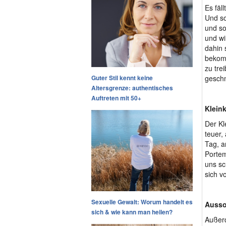
Es fäl
Und so
und so
und wi
dahin 
bekomm
zu tre
Guter Stil kennt keine
gesch
Altersgrenze: authentisches
Auftreten mit 50+
Klein
Der Kl
teuer,
Tag, a
Portem
uns sc
sich v
Sexuelle Gewalt: Worum handelt es
Ausso
sich & wie kann man heilen?
Außerd