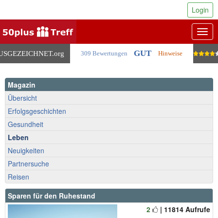
Login
Togg
navig
GUT
USGEZEICHNET
.org
309 Bewertungen
Hinweise
Magazin
Übersicht
Erfolgsgeschichten
Gesundheit
Leben
Neuigkeiten
Partnersuche
Reisen
Sparen für den Ruhestand
2
| 11814 Aufrufe