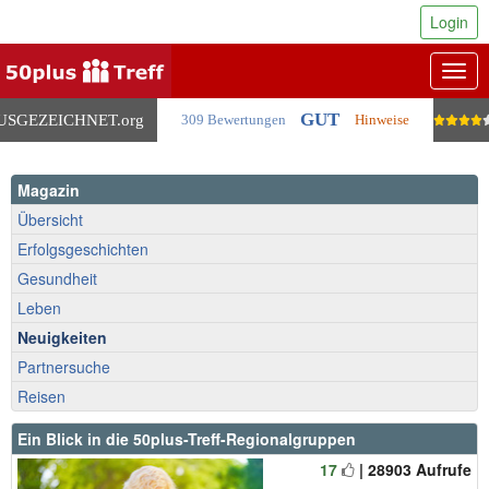
Login
Togg
navig
GUT
USGEZEICHNET
.org
309 Bewertungen
Hinweise
Magazin
Übersicht
Erfolgsgeschichten
Gesundheit
Leben
Neuigkeiten
Partnersuche
Reisen
Ein Blick in die 50plus-Treff-Regionalgruppen
17
| 28903 Aufrufe