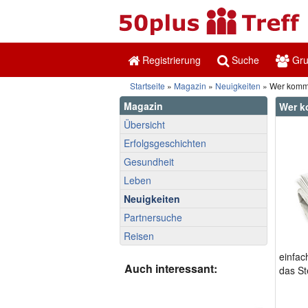
Registrierung
Suche
Gr
Startseite
»
Magazin
»
Neuigkeiten
» Wer kommt
Magazin
Wer k
Übersicht
Erfolgsgeschichten
Gesundheit
Leben
Neuigkeiten
Partnersuche
Reisen
einfac
Auch interessant:
das St