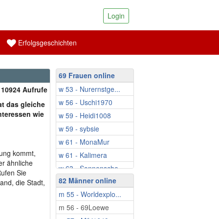
Login
Erfolgsgeschichten
69 Frauen online
w 53 - Nurernstge...
| 10924 Aufrufe
w 56 - Uschi1970
t das gleiche
Interessen wie
w 59 - Heidi1008
w 59 - sybsie
w 61 - MonaMur
bung kommt,
w 61 - Kalimera
er ähnliche
w 63 - Sonnensche...
Rufen Sie
82 Männer online
w 65 - Ina808
and, die Stadt,
m 55 - Worldexplo...
w 67 - Gabriella1
m 56 - 69Loewe
w 67 - Silvie58