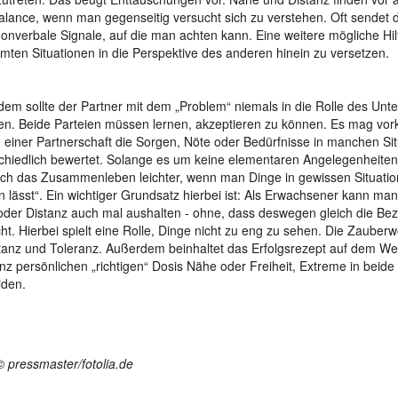
alance, wenn man gegenseitig versucht sich zu verstehen. Oft sendet 
onverbale Signale, auf die man achten kann. Eine weitere mögliche Hilfe
mten Situationen in die Perspektive des anderen hinein zu versetzen.
em sollte der Partner mit dem „Problem“ niemals in die Rolle des Unt
en. Beide Parteien müssen lernen, akzeptieren zu können. Es mag v
 einer Partnerschaft die Sorgen, Nöte oder Bedürfnisse in manchen Si
chiedlich bewertet. Solange es um keine elementaren Angelegenheiten
ch das Zusammenleben leichter, wenn man Dinge in gewissen Situatio
n lässt“. Ein wichtiger Grundsatz hierbei ist: Als Erwachsener kann man
der Distanz auch mal aushalten - ohne, dass deswegen gleich die Be
cht. Hierbei spielt eine Rolle, Dinge nicht zu eng zu sehen. Die Zauberw
anz und Toleranz. Außerdem beinhaltet das Erfolgsrezept auf dem We
nz persönlichen „richtigen“ Dosis Nähe oder Freiheit, Extreme in beid
iden.
© pressmaster/fotolia.de