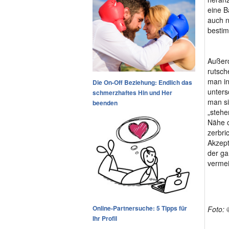
eine B
auch n
bestim
Außerd
rutsch
man in
Die On-Off Beziehung: Endlich das
unters
schmerzhaftes Hin und Her
man si
beenden
„stehe
Nähe o
zerbri
Akzept
der ga
verme
Online-Partnersuche: 5 Tipps für
Foto: 
Ihr Profil