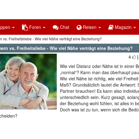
uppen
Foren
Chat
Reisen
Magazin
vs. Freiheitsliebe - Wie viel Nähe verträgt eine Beziehung?
rn vs. Freiheitsliebe - Wie viel Nähe verträgt eine Beziehung?
4
Wie viel Distanz oder Nähe ist in einer 
„normal“? Kann man das überhaupt pau
Wie viel Nähe ist richtig, wie viel Freihei
Maß? Grundsätzlich lautet die Antwort: S
Partner brauchen! Es kann also individuel
unterschiedlich sein. Kurz gesagt, solan
der Beziehung wohl fühlen, ist alles in 
Doch was ist zu tun, wenn sich die Bedü
cheiden?