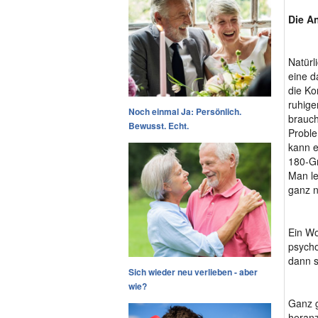
Die A
Natürl
eine d
die Ko
ruhige
Noch einmal Ja: Persönlich.
brauch
Bewusst. Echt.
Proble
kann e
180-Gr
Man le
ganz 
Ein Wo
psycho
dann s
Sich wieder neu verlieben - aber
wie?
Ganz g
heranz