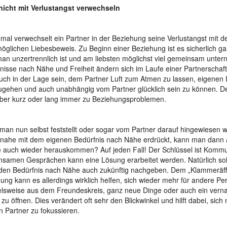
nicht mit Verlustangst verwechseln
al verwechselt ein Partner in der Beziehung seine Verlustangst mit 
öglichen Liebesbeweis. Zu Beginn einer Beziehung ist es sicherlich g
an unzertrennlich ist und am liebsten möglichst viel gemeinsam unte
nisse nach Nähe und Freiheit ändern sich im Laufe einer Partnerschaf
ch in der Lage sein, dem Partner Luft zum Atmen zu lassen, eigenen 
gehen und auch unabhängig vom Partner glücklich sein zu können. 
über kurz oder lang immer zu Beziehungsproblemen.
an nun selbst feststellt oder sogar vom Partner darauf hingewiesen 
inahe mit dem eigenen Bedürfnis nach Nähe erdrückt, kann man dann 
e auch wieder herauskommen? Auf jeden Fall! Der Schlüssel ist Kommun
samen Gesprächen kann eine Lösung erarbeitet werden. Natürlich so
en Bedürfnis nach Nähe auch zukünftig nachgeben. Dem „Klammeräff
ung kann es allerdings wirklich helfen, sich wieder mehr für andere Pe
elsweise aus dem Freundeskreis, ganz neue Dinge oder auch ein verna
zu öffnen. Dies verändert oft sehr den Blickwinkel und hilft dabei, sich 
n Partner zu fokussieren.