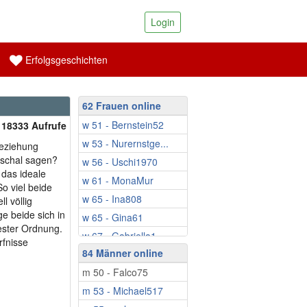
Login
Erfolgsgeschichten
62 Frauen online
w 51 - Bernstein52
| 18333 Aufrufe
w 53 - Nurernstge...
Beziehung
schal sagen?
w 56 - Uschi1970
t das ideale
w 61 - MonaMur
o viel beide
w 65 - Ina808
l völlig
ge beide sich in
w 65 - Gina61
bester Ordnung.
w 67 - Gabriella1
rfnisse
84 Männer online
w 67 - Silvie58
m 50 - Falco75
w 68 - Wanderschn...
m 53 - Michael517
w 69 - Annabella.R