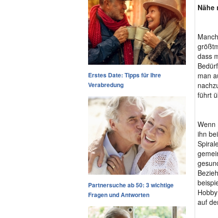
Nähe 
Manchm
größtm
dass m
Bedürf
Erstes Date: Tipps für Ihre
man au
Verabredung
nachzu
führt 
Wenn m
ihn be
Spiral
gemein
gesund
Bezieh
beispi
Partnersuche ab 50: 3 wichtige
Hobby 
Fragen und Antworten
auf de