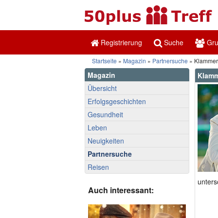
Registrierung
Suche
Gr
Startseite
»
Magazin
»
Partnersuche
» Klammern 
Magazin
Klamme
Übersicht
Erfolgsgeschichten
Gesundheit
Leben
Neuigkeiten
Partnersuche
Reisen
unters
Auch interessant: