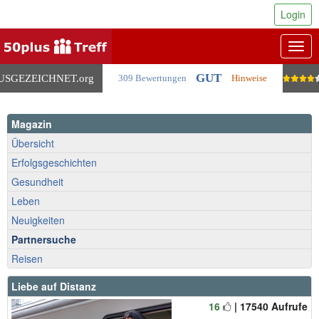
Login
Togg
navig
GUT
USGEZEICHNET
.org
309 Bewertungen
Hinweise
Magazin
Übersicht
Erfolgsgeschichten
Gesundheit
Leben
Neuigkeiten
Partnersuche
Reisen
Liebe auf Distanz
16
| 17540 Aufrufe