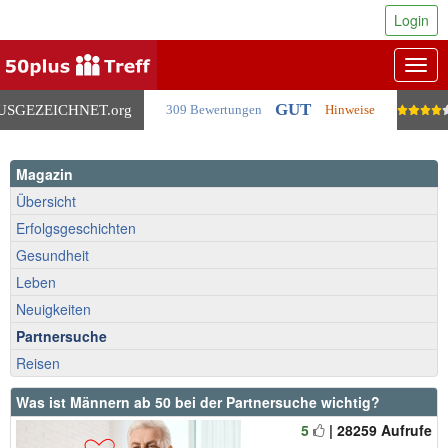
Login
Togg
navig
GUT
USGEZEICHNET
.org
309 Bewertungen
Hinweise
Magazin
Übersicht
Erfolgsgeschichten
Gesundheit
Leben
Neuigkeiten
Partnersuche
Reisen
Was ist Männern ab 50 bei der Partnersuche wichtig?
5
| 28259 Aufrufe