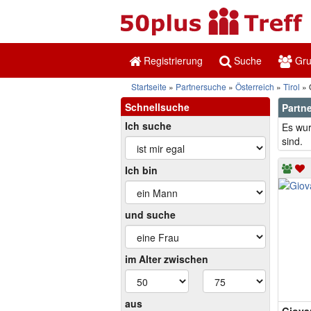
Registrierung
Suche
Gr
Startseite
Partnersuche
Österreich
Tirol
Ö
Schnellsuche
Partne
Ich suche
Es wur
sind.
Ich bin
und suche
im Alter zwischen
aus