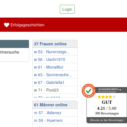
Login
Erfolgsgeschichten
37 Frauen online
w 53 - Nurernstge...
artnersuche
w 56 - Uschi1970
w 61 - MonaMur
w 63 - Sonnensche...
w 67 - Gabriella1
w 71 - Pool23
AUSGEZEICHNET
.org
Kundenbewertungen
w 72 - susi444
GUT
61 Männer online
w 72 - Lara6000
4.21
/ 5.00
m 57 - Adienez
w 73 - aglaht
309 Bewertungen
m 59 - Huerrem
w 74 - Maria11765
Hinweis zu den Bewertungen