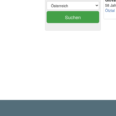
Giova
58 Jah
Ötztal
Suchen