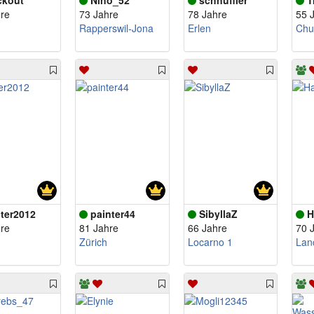
ckout
Nino_52
schnuffler
T
re
73 Jahre
78 Jahre
55 
Rapperswil-Jona
Erlen
Chu
ter2012
painter44
SibyllaZ
H
re
81 Jahre
66 Jahre
70 
Zürich
Locarno 1
Lan