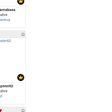
arnabass
Jahre
rentruy
apster62
Jahre
el