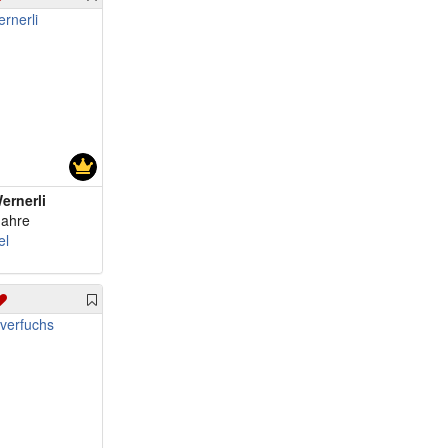
ernerli
Jahre
el