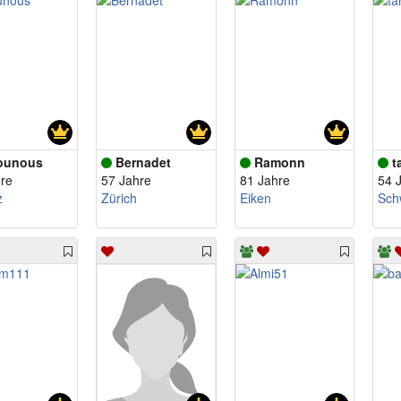
ounous
Bernadet
Ramonn
t
re
57 Jahre
81 Jahre
54 
z
Zürich
Eiken
Sch