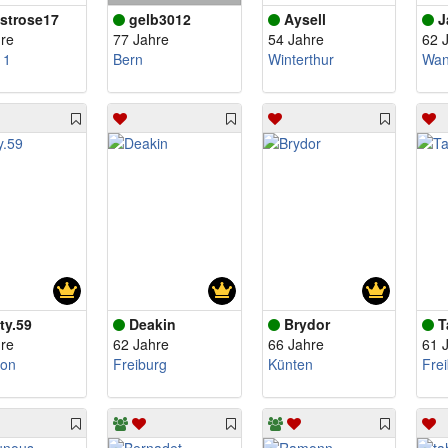
istrose17
gelb3012
Aysell
J
re
77 Jahre
54 Jahre
62 
 1
Bern
Winterthur
Wan
ty.59
Deakin
Brydor
T
re
62 Jahre
66 Jahre
61 
kon
Freiburg
Künten
Fre