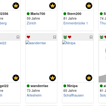
B2356
Mario700
Stern200
S
re
59 Jahre
81 Jahre
74 
berg
Zürich
Emmenbrücke 1
Thu
gei22
wanderrise
Ninipa
a
re
73 Jahre
65 Jahre
81 
ch
Arlesheim
Schaffhausen
Sol