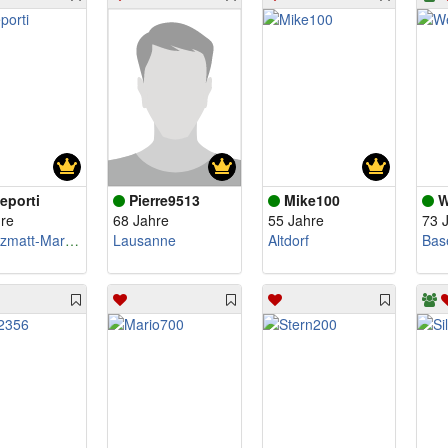
eporti
Pierre9513
Mike100
W
re
68 Jahre
55 Jahre
73 
Escholzmatt-Marbach
Lausanne
Altdorf
Bas