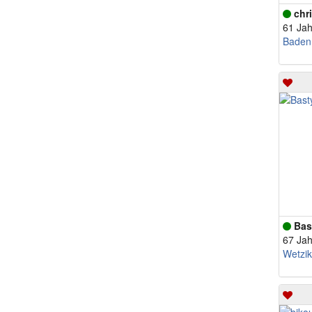
chr
61 Jah
Baden
Bas
67 Jah
Wetzi