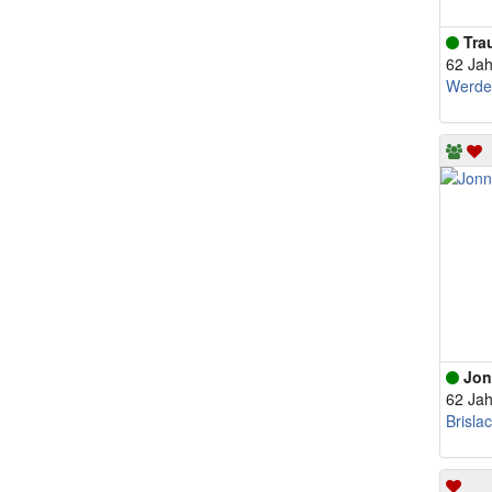
Tra
62 Jah
Werde
Jon
62 Jah
Brisla