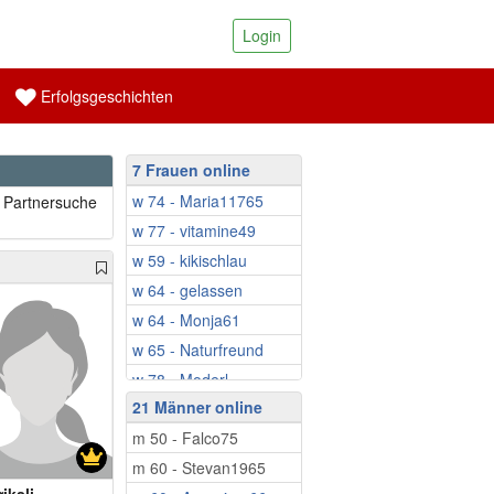
Login
Erfolgsgeschichten
7 Frauen online
w 74 - Maria11765
f Partnersuche
w 77 - vitamine49
w 59 - kikischlau
w 64 - gelassen
w 64 - Monja61
w 65 - Naturfreund
w 78 - Moderl
21 Männer online
m 50 - Falco75
m 60 - Stevan1965