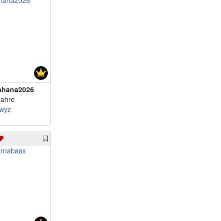
ahana2026
Jahre
wyz