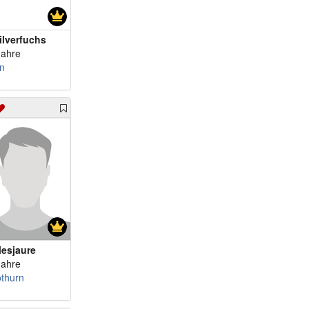
ilverfuchs
Jahre
n
lesjaure
Jahre
othurn