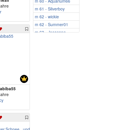
riksli
m 60 - Aquarium66
Jahre
m 61 - Silverboy
r
m 62 - wickie
m 62 - Summer01
m 63 - Joeseppe
m 67 - Guendda
m 70 - Codo33
m 75 - Sorin51
m 81 - Fritz27
m 81 - ws040245
m 57 - Gertsch
m 58 - sensitiveman
abiba55
Jahre
m 62 - wudwo1964
cy
m 63 - jogl10
m 67 - Salsa666
m 68 - manimarc
m 69 - mand57