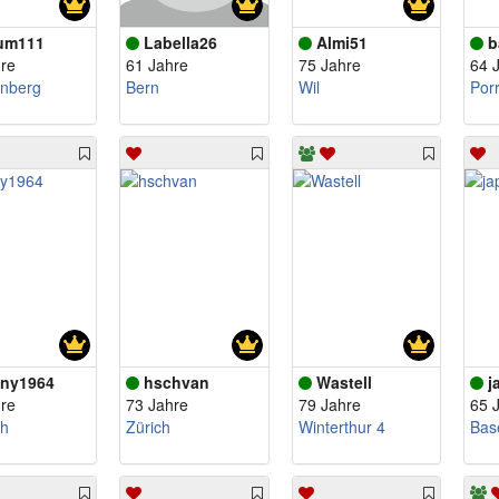
um111
Labella26
Almi51
b
re
61 Jahre
75 Jahre
64 
nberg
Bern
Wil
Por
ny1964
hschvan
Wastell
j
re
73 Jahre
79 Jahre
65 
ch
Zürich
Winterthur 4
Bas