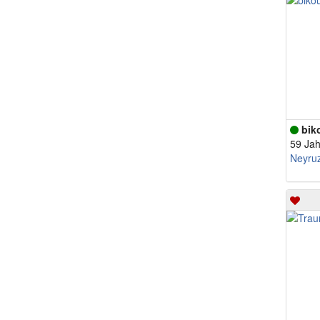
bik
59 Jah
Neyru