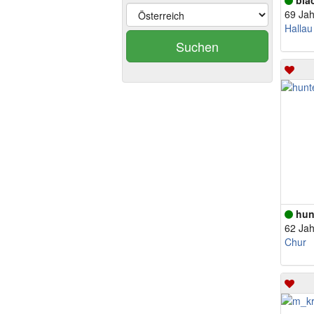
bla
69 Jah
Hallau
Suchen
hun
62 Jah
Chur