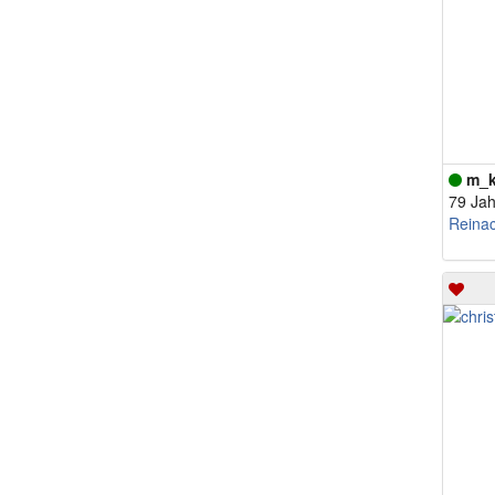
m_k
79 Jah
Reina