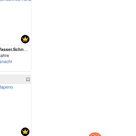
m 72 - Fuzzyyy
m 74 - Raimund1811
sser.Schnee...und.no.meh
Jahre
snacht