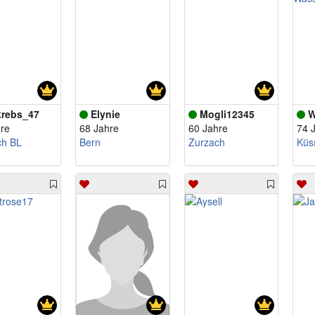
rebs_47
Elynie
Mogli12345
Wa
re
68 Jahre
60 Jahre
74 
ch BL
Bern
Zurzach
Küs