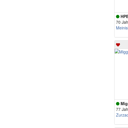
HP
70 Jah
Meinis
Mig
77 Jah
Zurza