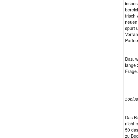
insbes
bereic
frisch
neuen 
spürt 
Vorran
Partne
Das, w
lange 
Frage.
50plus-
Das Be
nicht 
50 das
zu Beg