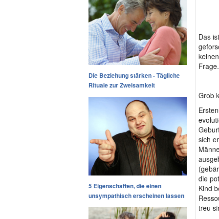
Das is
gefors
keinen
Frage.
Die Beziehung stärken - Tägliche
Rituale zur Zweisamkeit
Grob k
Ersten
evolut
Geburt
sich e
Männer
ausgeb
(gebär
die po
5 Eigenschaften, die einen
Kind b
unsympathisch erscheinen lassen
Ressou
treu si