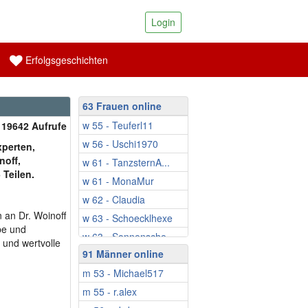
Login
Erfolgsgeschichten
63 Frauen online
w 55 - Teuferl11
| 19642 Aufrufe
w 56 - Uschi1970
perten,
noff,
w 61 - TanzsternA...
 Teilen.
w 61 - MonaMur
w 62 - Claudia
 an Dr. Woinoff
w 63 - Schoecklhexe
be und
w 63 - Sonnensche...
 und wertvolle
91 Männer online
w 65 - Gina61
m 53 - Michael517
w 65 - Ina808
m 55 - r.alex
w 66 - Sonnenblume24