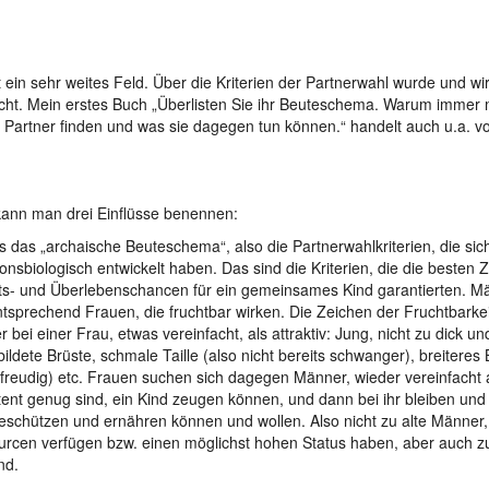
t ein sehr weites Feld. Über die Kriterien der Partnerwahl wurde und wir
cht. Mein erstes Buch „Überlisten Sie ihr Beuteschema. Warum immer
 Partner finden und was sie dagegen tun können.“ handelt auch u.a. v
ann man drei Einflüsse benennen:
s das „archaische Beuteschema“, also die Partnerwahlkriterien, die sic
ionsbiologisch entwickelt haben. Das sind die Kriterien, die die besten
s- und Überlebenschancen für ein gemeinsames Kind garantierten. M
ntsprechend Frauen, die fruchtbar wirken. Die Zeichen der Fruchtbarke
 bei einer Frau, etwas vereinfacht, als attraktiv: Jung, nicht zu dick un
ildete Brüste, schmale Taille (also nicht bereits schwanger), breiteres
freudig) etc. Frauen suchen sich dagegen Männer, wieder vereinfacht 
tent genug sind, ein Kind zeugen können, und dann bei ihr bleiben und
eschützen und ernähren können und wollen. Also nicht zu alte Männer,
rcen verfügen bzw. einen möglichst hohen Status haben, aber auch z
nd.