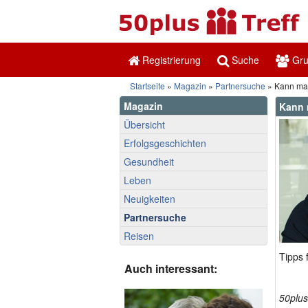
Registrierung
Suche
Gr
Startseite
»
Magazin
»
Partnersuche
» Kann man
Magazin
Kann 
Übersicht
Erfolgsgeschichten
Gesundheit
Leben
Neuigkeiten
Partnersuche
Reisen
Tipps 
Auch interessant:
50plus