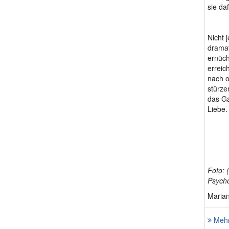
sie da
Nicht 
dramat
ernüch
erreic
nach o
stürze
das Ga
Liebe.
Foto: 
Psycho
Marian
Mehr