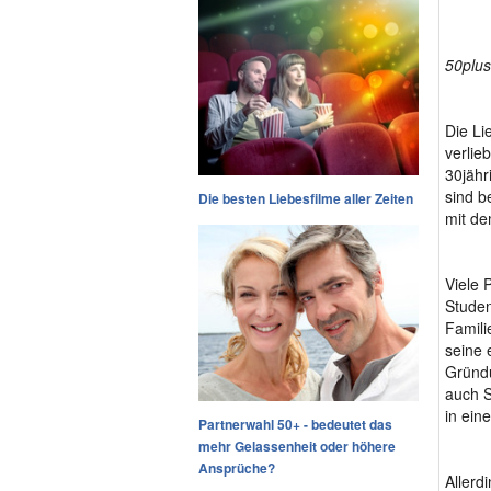
50plus-
Die Li
verlie
30jähr
sind b
Die besten Liebesfilme aller Zeiten
mit de
Viele 
Studen
Famili
seine 
Gründ
auch S
in ein
Partnerwahl 50+ - bedeutet das
mehr Gelassenheit oder höhere
Ansprüche?
Allerd