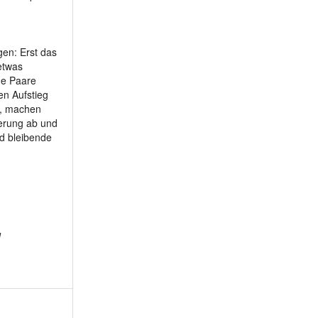
m 68 - geraldo58
m 68 - Muchn63
en: Erst das
m 68 - Richie57
etwas
m 69 - SpitznameD...
he Paare
m 69 - pold55
en Aufstieg
n, machen
m 69 - KETTENSAEGE
terung ab und
m 70 - Reini_145
d bleibende
m 70 - pauligatto
m 72 - Bergliebha...
m 72 - Guenther9400
m 73 - arangiert
m 73 - Max357
d
m 74 - Raimund1811
m 74 - DivisJEo
m 75 - sprinter93
m 76 - cyrus111