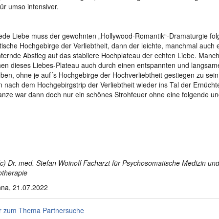
für umso intensiver.
jede Liebe muss der gewohnten „Hollywood-Romantik“-Dramaturgie folg
ische Hochgebirge der Verliebtheit, dann der leichte, manchmal auch 
ternde Abstieg auf das stabilere Hochplateau der echten Liebe. Manc
hen dieses Liebes-Plateau auch durch einen entspannten und langsam
ben, ohne je auf´s Hochgebirge der Hochverliebtheit gestiegen zu sei
n nach dem Hochgebirgstrip der Verliebtheit wieder ins Tal der Ernüch
nze war dann doch nur ein schönes Strohfeuer ohne eine folgende un
(c) Dr. med. Stefan Woinoff Facharzt für Psychosomatische Medizin un
therapie
na, 21.07.2022
 zum Thema Partnersuche