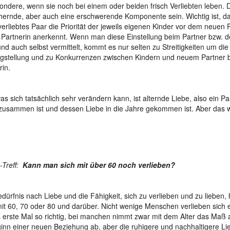
ondere, wenn sie noch bei einem oder beiden frisch Verliebten leben. 
hernde, aber auch eine erschwerende Komponente sein. Wichtig ist, d
 verliebtes Paar die Priorität der jeweils eigenen Kinder vor dem neuen 
Partnerin anerkennt. Wenn man diese Einstellung beim Partner bzw. d
und auch selbst vermittelt, kommt es nur selten zu Streitigkeiten um die
gstellung und zu Konkurrenzen zwischen Kindern und neuem Partner 
rin.
as sich tatsächlich sehr verändern kann, ist alternde Liebe, also ein P
zusammen ist und dessen Liebe in die Jahre gekommen ist. Aber das wa
Treff:
Kann man sich mit über 60 noch verlieben?
dürfnis nach Liebe und die Fähigkeit, sich zu verlieben und zu lieben, h
mit 60, 70 oder 80 und darüber. Nicht wenige Menschen verlieben sich e
 erste Mal so richtig, bei manchen nimmt zwar mit dem Alter das Maß a
inn einer neuen Beziehung ab, aber die ruhigere und nachhaltigere L