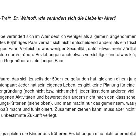
Treff:
Dr. Woinoff, wie verändert sich die Liebe im Alter?
ebe verändert sich im Alter deutlich weniger als allgemein angenommen.
btes 60jähriges Paar verhält sich nicht entscheidend anders als ein frisc
iges Paar. Vielleicht etwas weniger Sexualität, dafür etwas mehr Zärtlichk
eide durch frühere Beziehungen auch etwas vorsichtiger und etwas k
m Gegenüber als ein junges Paar.
Paare, das sich jenseits der 50er neu gefunden hat, gleichen einem ju
tenpaar: Jeder hat sein eigenes Leben, es gibt keine Planung für ei
engründung (noch nicht bzw. nicht mehr), jeder lässt dem anderen viel 
eigenen Aktivitäten und bewertet den andern nicht nach den klassische
ungs-Kriterien (siehe oben), und man macht nur das gemeinsam, wa
paß macht und funktioniert. Zusammen-ziehen kann, muss aber nicht 
e unbestimmte Zukunft verlegt.
ings spielen die Kinder aus früheren Beziehungen eine nicht unerheblic