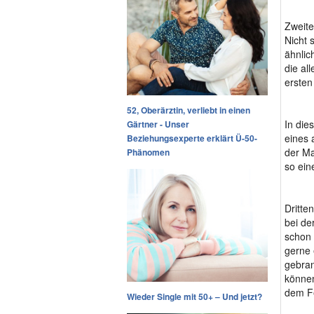
Zweite
Nicht 
ähnlic
die al
ersten
52, Oberärztin, verliebt in einen
In die
Gärtner - Unser
eines 
Beziehungsexperte erklärt Ü-50-
der Ma
Phänomen
so ein
Dritte
bei de
schon 
gerne 
gebran
können
dem Fe
Wieder Single mit 50+ – Und jetzt?