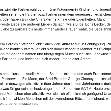
ns wird die Partnerwahl durch frühe Prägungen in Kindheit und Jugend 
selten sehen die Partner bzw. Partnerinnen dem gegengeschlechtlichen 
h, oder haben ähnliche Charaktermerkmale oder Eigenheiten. Manchma
lererste Liebe alle anderen Lieben danach, wie z.B. bei Boris Becker, d
 Liebe zu Barbara bis heute immer wieder Frauen wählt, die Babs ähnl
sem Bereich entstehen leider auch viele Anlässe für Beziehungsunglück
alkoholkranken Vaters verliebt sich immer wieder in Männer mit Suchtp
nn mit der dominanten und übergriffigen Mutter sucht sich unbewusst
e Partnerin, und leidet natürlich wieder unter dieser Art etc.
ns beeinflussen aktuelle Moden, Schönheitsideale und auch Prominente
r Partnerwahl. Ein Mann, der Brad Pitt oder George Clooney ähnlichsieh
allein deswegen attraktiv, in 50er Jahren des letzten Jahrhunderts dur
etwas fülliger sein als heutzutage in den Zeiten von GNTM. Heute ers
nte Menschen eher attraktiv, weil sie sich offensichtlich genügend Urla
, früher wirkten Menschen mit der „vornehmen Blässe“ anziehend, weil 
ld arbeiten mussten etc.