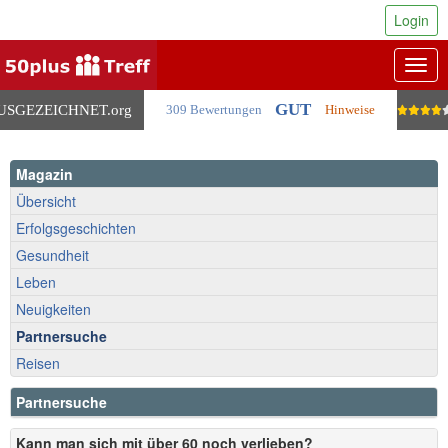
Login
Togg
navig
GUT
USGEZEICHNET
.org
309 Bewertungen
Hinweise
Magazin
Übersicht
Erfolgsgeschichten
Gesundheit
Leben
Neuigkeiten
Partnersuche
Reisen
Partnersuche
Kann man sich mit über 60 noch verlieben?